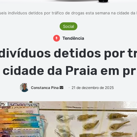
seis indivíduos detidos por tráfico de drogas esta semana na cidade da
Social
Tendência
ndivíduos detidos por t
 cidade da Praia em pr
Mande
Constanca Pina
21 de dezembro de 2025
um
e-
mail