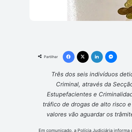
Facebook
X
Linkedin
Messen
Partilhar
Três dos seis indivíduos det
Criminal, através da Secçã
Estupefacientes e Criminalida
tráfico de drogas de alto risco
valores vão aguardar os trâmi
Em comunicado, a Polícia Judiciária inform