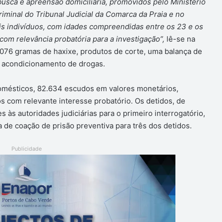
usca e apreensão domiciliária, promovidos pelo Ministério
riminal do Tribunal Judicial da Comarca da Praia e no
eis indivíduos, com idades compreendidas entre os 23 e os
om relevância probatória para a investigação”,
lê-se na
,076 gramas de haxixe, produtos de corte, uma balança de
no acondicionamento de drogas.
omésticos, 82.634 escudos em valores monetários,
s com relevante interesse probatório. Os detidos, de
 às autoridades judiciárias para o primeiro interrogatório,
a de coação de prisão preventiva para três dos detidos.
Publicidade