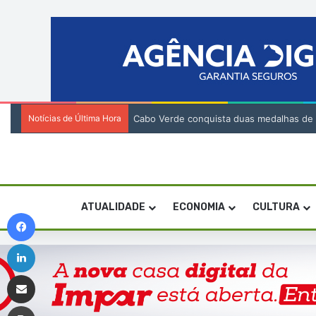
Notícias de Última Hora
Cabo Verde conquista duas medalhas de br
ATUALIDADE
ECONOMIA
CULTURA
Facebook
Linkedin
Compartilhar via e-mail
Imprimir