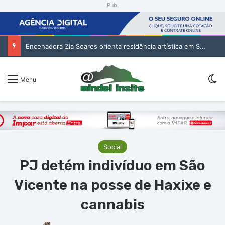
Pub.
Encenadora Zia Soares orienta residência artística em São Vicente
Sw
Menu
Social
PJ detém indivíduo em São
Vicente na posse de Haxixe e
cannabis