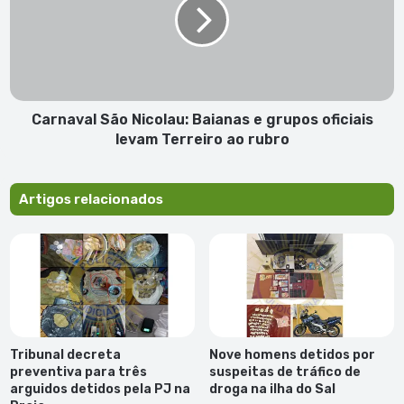
Baianas
e
grupos
oficiais
levam
Terreiro
ao
Carnaval São Nicolau: Baianas e grupos oficiais
rubro
levam Terreiro ao rubro
Artigos relacionados
Tribunal decreta
Nove homens detidos por
preventiva para três
suspeitas de tráfico de
arguidos detidos pela PJ na
droga na ilha do Sal