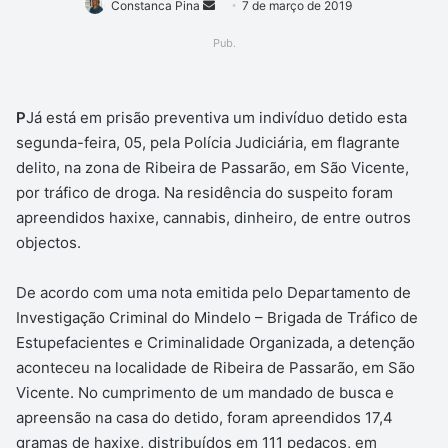
Mande
Constanca Pina
7 de março de 2019
um
Pub.
e-
mail
P
Já está em prisão preventiva um indivíduo detido esta
segunda-feira, 05, pela Polícia Judiciária, em flagrante
delito, na zona de Ribeira de Passarão, em São Vicente,
por tráfico de droga. Na residência do suspeito foram
apreendidos haxixe, cannabis, dinheiro, de entre outros
objectos.
De acordo com uma nota emitida pelo Departamento de
Investigação Criminal do Mindelo – Brigada de Tráfico de
Estupefacientes e Criminalidade Organizada, a detenção
aconteceu na localidade de Ribeira de Passarão, em São
Vicente. No cumprimento de um mandado de busca e
apreensão na casa do detido, foram apreendidos 17,4
gramas de haxixe, distribuídos em 111 pedaços, em