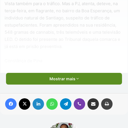
Vista também para o tráfico. Mas a PJ, atenta, deteve, na
terça-feira, em flagrante, no bairro da Boa Esperança, um
indivíduo natural de Santiago, suspeito de tráfico de
estupefacientes. Foram apreendidos na sua residência,
548 gramas de cannabis, três telemóveis e uma televisão
LED. O detido foi presente ao Tribunal daquela comarca e
já está em prisão preventiva.
Constânça de Pina
Mostrar mais
Facebook
X
Linkedin
WhatsApp
Telegram
Viber
Compartilhar via e-mail
Imprimir