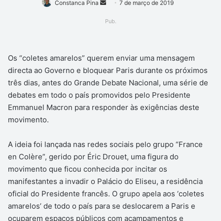
Mande
Constanca Pina
7 de março de 2019
um
Pub.
e-
mail
Os “coletes amarelos” querem enviar uma mensagem
directa ao Governo e bloquear Paris durante os próximos
três dias, antes do Grande Debate Nacional, uma série de
debates em todo o país promovidos pelo Presidente
Emmanuel Macron para responder às exigências deste
movimento.
A ideia foi lançada nas redes sociais pelo grupo “France
en Colère”, gerido por Éric Drouet, uma figura do
movimento que ficou conhecida por incitar os
manifestantes a invadir o Palácio do Eliseu, a residência
oficial do Presidente francês. O grupo apela aos ‘coletes
amarelos’ de todo o país para se deslocarem a Paris e
ocuparem espaços públicos com acampamentos e