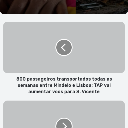
800
passageiros
transportados
todas
as
semanas
entre
Mindelo
e
Lisboa:
800 passageiros transportados todas as
TAP
semanas entre Mindelo e Lisboa: TAP vai
vai
aumentar voos para S. Vicente
aumentar
voos
PJ
para
detém
S.
indivíduo
Vicente
em
São