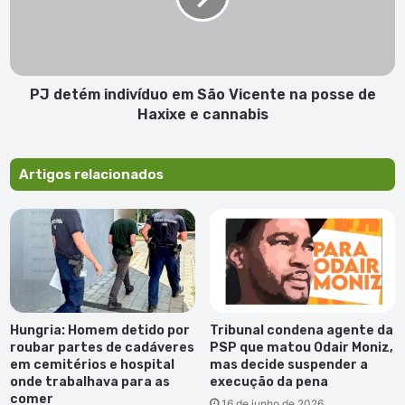
Vicente
na
posse
de
Haxixe
PJ detém indivíduo em São Vicente na posse de
e
Haxixe e cannabis
cannabis
Artigos relacionados
Hungria: Homem detido por
Tribunal condena agente da
roubar partes de cadáveres
PSP que matou Odair Moniz,
em cemitérios e hospital
mas decide suspender a
onde trabalhava para as
execução da pena
comer
16 de junho de 2026