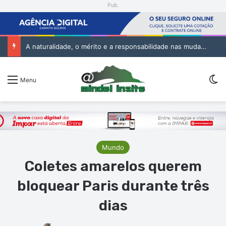
Pub.
A naturalidade, o mérito e a responsabilidade nas mudanças na Administração Pública
Sw
Menu
Mundo
Coletes amarelos querem
bloquear Paris durante três
dias