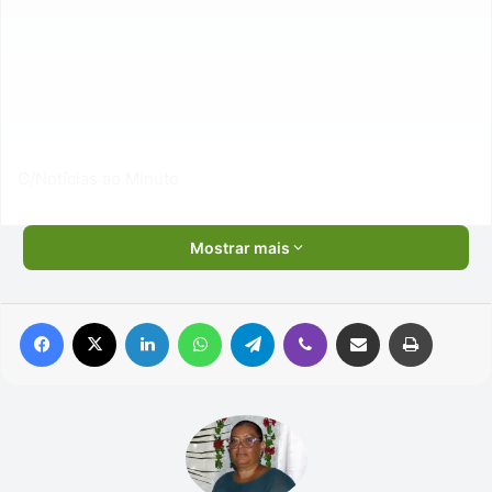
C/Notícias ao Minuto
Mostrar mais
Facebook
X
Linkedin
WhatsApp
Telegram
Viber
Compartilhar via e-mail
Imprimir