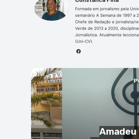
Formada em jornalismo pela Univ
semanário A Semana de 1997 a 2
Chefe de Redação e jornalista/r
Verde de 2013 a 2020, disciplina
Jornalística. Atualmente leccion
(Uni-CV).
Fa
ce
bo
ok
P
ção do
Suspeito