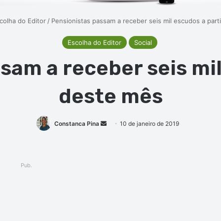
colha do Editor
/
Pensionistas passam a receber seis mil escudos a part
Escolha do Editor
Social
sam a receber seis mil
deste mês
Constanca Pina
Mande
10 de janeiro de 2019
um
e-
mail
Pub.