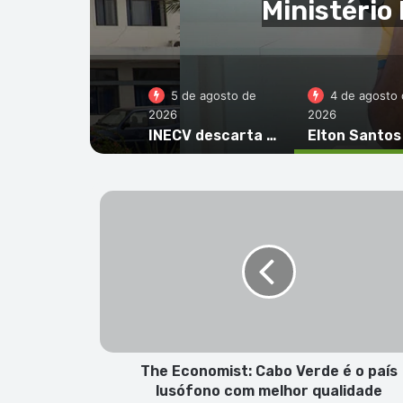
ocurador
co
5 de agosto de
4 de agosto 
2026
2026
INECV descarta acusações de alegada manipulção e reafirma independência e rigor das estatísticas oficiais
T
h
e
E
c
o
n
o
m
i
The Economist: Cabo Verde é o país
s
lusófono com melhor qualidade