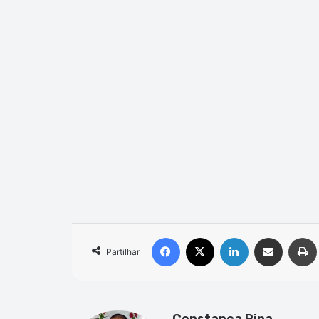
Facebook
X
Linkedin
Compartilhar via e-mail
Impri
Partilhar
Constanca Pina