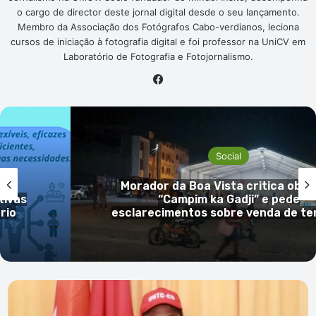
o cargo de director deste jornal digital desde o seu lançamento.
Membro da Associação dos Fotógrafos Cabo-verdianos, leciona
cursos de iniciação à fotografia digital e foi professor na UniCV em
Laboratório de Fotografia e Fotojornalismo.
Facebook
Social
s no
Dois dos três nigerianos detidos
operação antidroga em S. Vicente 
rreno
presos preventivamente
UNTC-
CS