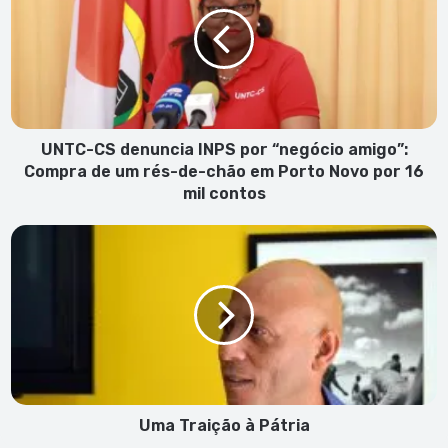
denuncia
INPS
por
“negócio
amigo”:
Compra
de
um
UNTC-CS denuncia INPS por “negócio amigo”:
rés-
Compra de um rés-de-chão em Porto Novo por 16
de-
mil contos
chão
em
Uma
Porto
Traição
Novo
à
por
Pátria
16
mil
contos
Uma Traição à Pátria