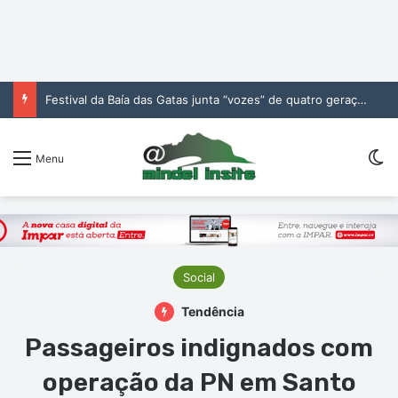
Festival da Baía das Gatas junta “vozes” de quatro gerações da música cabo-verdiana na segunda noite
Sw
Menu
Social
Tendência
Passageiros indignados com
operação da PN em Santo