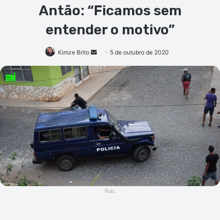
Antão: “Ficamos sem
entender o motivo”
Mande
Kimze Brito
5 de outubro de 2020
um
e-
mail
Pub.