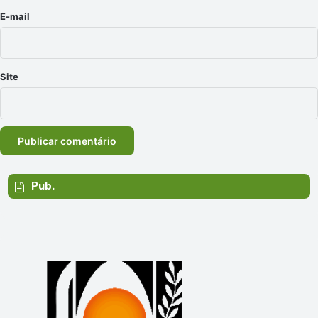
*
E-mail
Site
Pub.