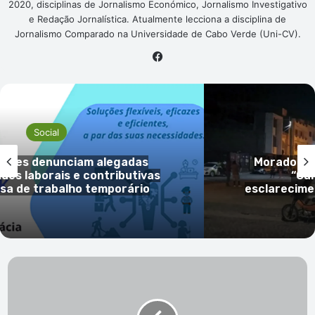
2020, disciplinas de Jornalismo Económico, Jornalismo Investigativo
e Redação Jornalística. Atualmente lecciona a disciplina de
Jornalismo Comparado na Universidade de Cabo Verde (Uni-CV).
Facebook
Social
das
Morador da Boa Vista critica obra
tivas
“Campim ka Gadji” e pede
rio
esclarecimentos sobre venda de te
36
civis
morrem
em