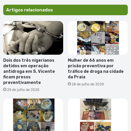
Award"
para
Artigos relacionados
Janeiro
de
2021
Dois dos três nigerianos
Mulher de 66 anos em
detidos em operação
prisão preventiva por
antidroga em S. Vicente
tráfico de droga na cidade
ficam presos
da Praia
preventivamente
28 de julho de 2026
29 de julho de 2026