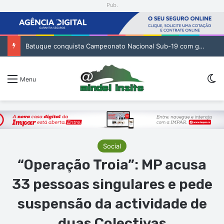
Pub.
Batuque conquista Campeonato Nacional Sub-19 com golo de Erickson no prolongamento
Sw
Menu
Social
“Operação Troia”: MP acusa
33 pessoas singulares e pede
suspensão da actividade de
duas Colectivas