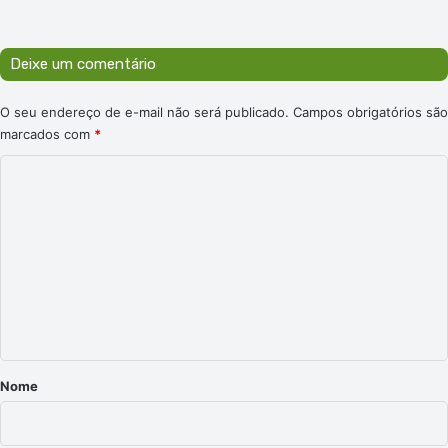
e
:
Deixe um comentário
O seu endereço de e-mail não será publicado.
Campos obrigatórios são
marcados com
*
C
o
m
e
n
t
á
r
Nome
i
o