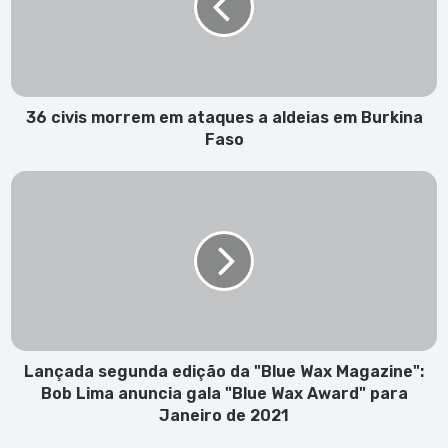
ataques
a
aldeias
em
Burkina
Faso
36 civis morrem em ataques a aldeias em Burkina
Faso
Lançada
segunda
edição
da
"Blue
Wax
Magazine":
Bob
Lima
anuncia
Lançada segunda edição da "Blue Wax Magazine":
gala
Bob Lima anuncia gala "Blue Wax Award" para
"Blue
Janeiro de 2021
Wax