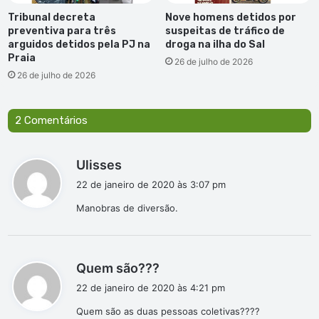
Tribunal decreta
Nove homens detidos por
preventiva para três
suspeitas de tráfico de
arguidos detidos pela PJ na
droga na ilha do Sal
Praia
26 de julho de 2026
26 de julho de 2026
2 Comentários
d
Ulisses
i
22 de janeiro de 2020 às 3:07 pm
s
Manobras de diversão.
s
e
:
d
Quem são???
i
22 de janeiro de 2020 às 4:21 pm
s
Quem são as duas pessoas coletivas????
s