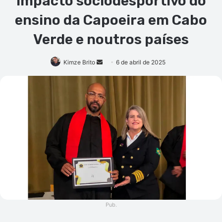
impacto sociodesportivo do
ensino da Capoeira em Cabo
Verde e noutros países
Mande
Kimze Brito
6 de abril de 2025
um
e-
mail
Pub.