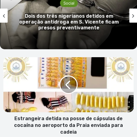
Social
 em
Mulher de 66 anos em prisão preve
ficam
por tráfico de droga na cidade da 
Estrangeira
detida
na
posse
de
cápsulas
de
cocaína
no
aeroporto
Estrangeira detida na posse de cápsulas de
da
cocaína no aeroporto da Praia enviada para
Praia
cadeia
enviada