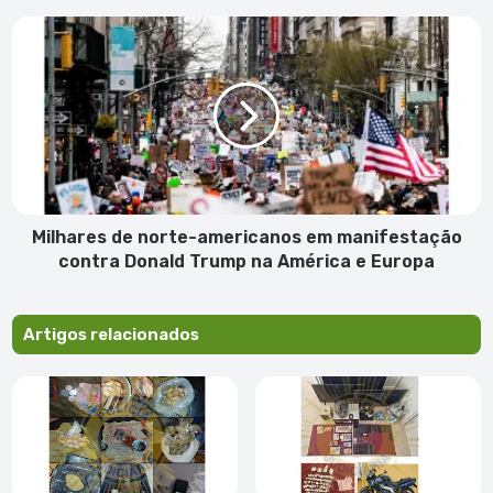
para
Milhares
cadeia
de
norte-
americanos
em
manifestação
contra
Donald
Trump
na
Milhares de norte-americanos em manifestação
América
contra Donald Trump na América e Europa
e
Europa
Artigos relacionados