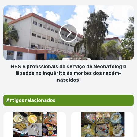
Mundial
do
HBS
Ambiente
e
profissionais
do
serviço
de
Neonatologia
ilibados
no
inquérito
HBS e profissionais do serviço de Neonatologia
às
ilibados no inquérito às mortes dos recém-
mortes
nascidos
dos
recém-
nascidos
Artigos relacionados