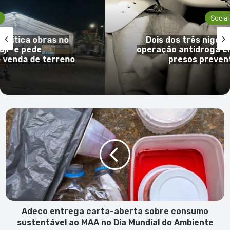
Social
s no
Dois dos três nigerianos detidos
operação antidroga em S. Vicente 
rreno
presos preventivamente
Adeco
entrega
carta-
aberta
sobre
consumo
sustentável
ao
MAA
no
Adeco entrega carta-aberta sobre consumo
Dia
sustentável ao MAA no Dia Mundial do Ambiente