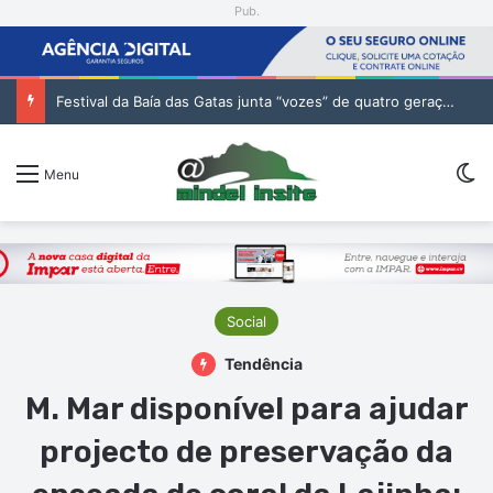
Pub.
Festival da Baía das Gatas junta “vozes” de quatro gerações da música cabo-verdiana na segunda noite
Sw
Menu
Social
Tendência
M. Mar disponível para ajudar
projecto de preservação da