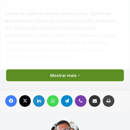
Ciente da urgência dessas intervenções, Guilherme
Mascarenhas espera ver o projecto iniciado ainda este
ano. Explica que só pode iniciar a procura de
financiamento quando o mesmo for aprovado e orçado.
Acredita que os ministérios do Mar e do Ambiente,
emigrantes e entidades internacionais estarão na
disponibilidade de financiar a obra.
Mostrar mais
Facebook
X
Linkedin
WhatsApp
Telegram
Viber
Compartilhar via e-mail
Imprimir