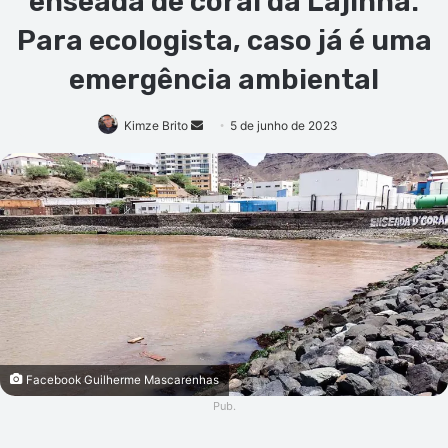
enseada de coral da Lajinha:
Para ecologista, caso já é uma
emergência ambiental
Mande
Kimze Brito
5 de junho de 2023
um
e-
mail
Facebook Guilherme Mascarenhas
Pub.