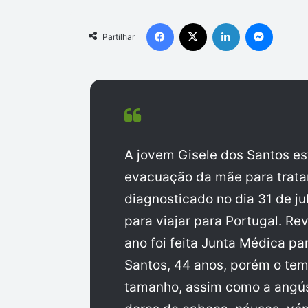
Facebook
X
Linkedin
Messen
Partilhar
A jovem Gisele dos Santos e
evacuação da mãe para trata
diagnosticado no dia 31 de j
para viajar para Portugal. Re
ano foi feita Junta Médica p
Santos, 44 anos, porém o te
tamanho, assim como a angúst