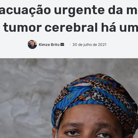
evacuação urgente da 
 tumor cerebral há um
Mande
Kimze Brito
30 de julho de 2021
um
e-
mail