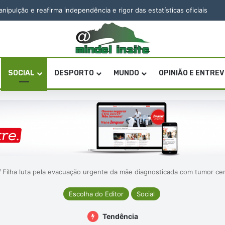
pulção e reafirma independência e rigor das estatísticas oficiais
SOCIAL
DESPORTO
MUNDO
OPINIÃO E ENTRE
/
Filha luta pela evacuação urgente da mãe diagnosticada com tumor ce
Escolha do Editor
Social
Tendência