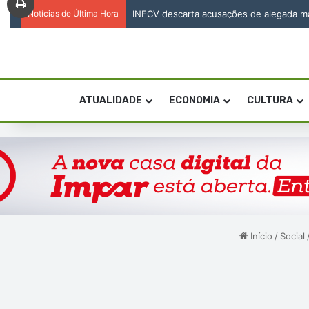
Notícias de Última Hora
INECV descarta acusações de alegada mani
ATUALIDADE
ECONOMIA
CULTURA
Início
/
Social