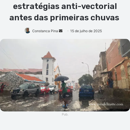
estratégias anti-vectorial
antes das primeiras chuvas
Mande
Constanca Pina
15 de julho de 2025
um
e-
mail
Pub.