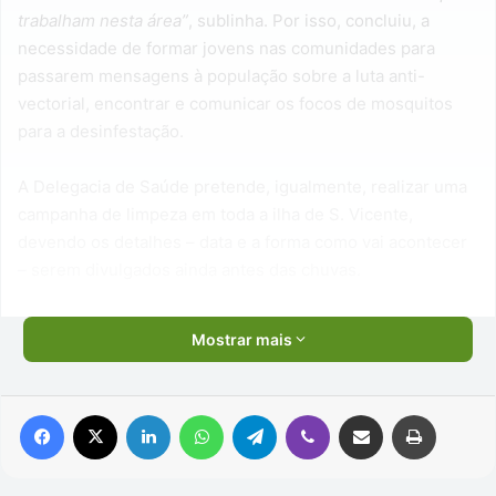
trabalham nesta área”
, sublinha. Por isso, concluiu, a
necessidade de formar jovens nas comunidades para
passarem mensagens à população sobre a luta anti-
vectorial, encontrar e comunicar os focos de mosquitos
para a desinfestação.
A Delegacia de Saúde pretende, igualmente, realizar uma
campanha de limpeza em toda a ilha de S. Vicente,
devendo os detalhes – data e a forma como vai acontecer
– serem divulgados ainda antes das chuvas.
Mostrar mais
Facebook
X
Linkedin
WhatsApp
Telegram
Viber
Compartilhar via e-mail
Imprimir