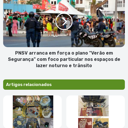
50º
arranca
Aniversário
em
da
força
Independência
o
Nacional
plano
"Verão
em
Segurança"
com
PNSV arranca em força o plano "Verão em
foco
Segurança" com foco particular nos espaços de
particular
lazer noturno e trânsito
nos
espaços
de
Artigos relacionados
lazer
noturno
e
trânsito