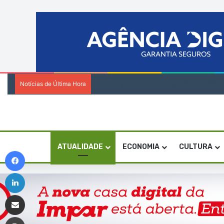
Notícias de Última Hora
Encenadora Zia Soares orienta residênci
ATUALIDADE
ECONOMIA
CULTURA
Facebook
Linkedin
Compartilhar via e-mail
Imprimir