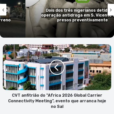
Social
 em
Mulher de 66 anos em prisão preve
ficam
por tráfico de droga na cidade da 
CVT
anfitrião
do
"Africa
2026
Global
Carrier
Connectivity
Meeting",
evento
CVT anfitrião do "Africa 2026 Global Carrier
que
Connectivity Meeting", evento que arranca hoje
arranca
no Sal
hoje