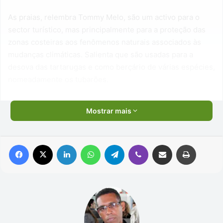
As praias, relembra Tommy Melo, são um activo para o
sector turístico, mas principalmente para a proteção das
zonas costeiras aos fenômenos naturais associados às
mudanças climáticas. Salienta que são usadas para a
desova das tartarugas e como berçário de várias espécies,
nomeadamente os tubarões.
Mostrar mais
Facebook
X
Linkedin
WhatsApp
Telegram
Viber
Compartilhar via e-mail
Imprimir