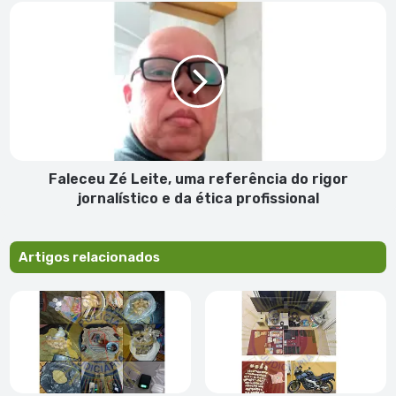
no
Faleceu
Sal
Zé
Leite,
uma
referência
do
rigor
jornalístico
e
da
Faleceu Zé Leite, uma referência do rigor
ética
jornalístico e da ética profissional
profissional
Artigos relacionados