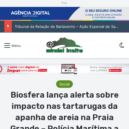
Pub.
Tribunal da Relação de Barlavento – Ação Especial de Sandra Helena Monteiro Lima (2. pub)
Sw
Menu
Social
Biosfera lança alerta sobre
impacto nas tartarugas da
apanha de areia na Praia
Grande – Polícia Marítima a