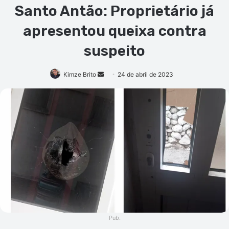
Santo Antão: Proprietário já
apresentou queixa contra
suspeito
Mande
Kimze Brito
24 de abril de 2023
um
e-
mail
Pub.