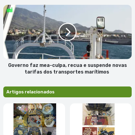
Governo
faz
mea-
culpa,
recua
e
suspende
novas
tarifas
dos
Governo faz mea-culpa, recua e suspende novas
transportes
tarifas dos transportes marítimos
marítimos
Artigos relacionados