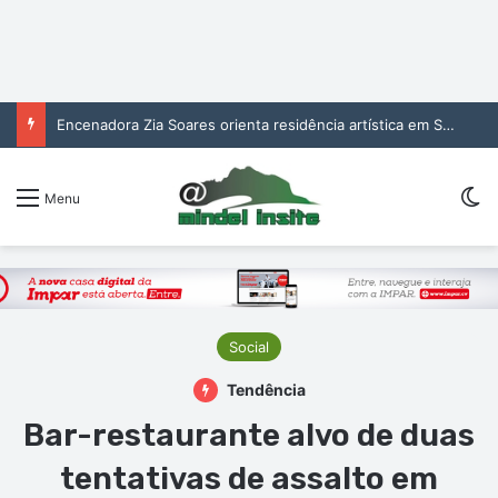
Encenadora Zia Soares orienta residência artística em São Vicente
Sw
Menu
Social
Tendência
Bar-restaurante alvo de duas
tentativas de assalto em