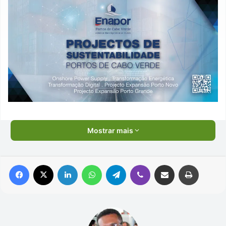
Mostrar mais
Facebook
X
Linkedin
WhatsApp
Telegram
Viber
Compartilhar via e-mail
Imprimir