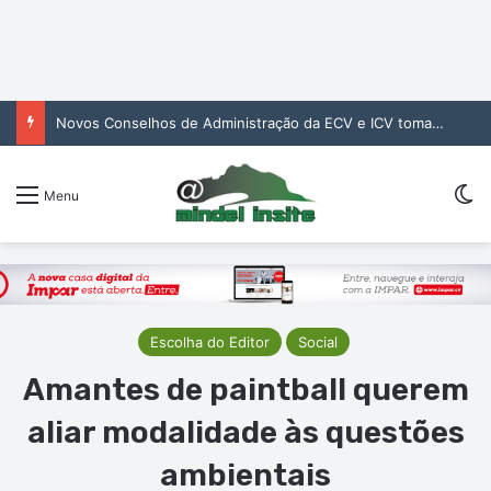
Novos Conselhos de Administração da ECV e ICV tomam posse para reforçar gestão das infraestruturas
Sw
Menu
Escolha do Editor
Social
Amantes de paintball querem
aliar modalidade às questões
ambientais