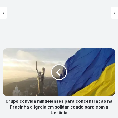
Grupo
convida
mindelenses
para
concentração
na
Pracinha
d'Igreja
em
solidariedade
Grupo convida mindelenses para concentração na
para
Pracinha d'Igreja em solidariedade para com a
com
Ucrânia
a