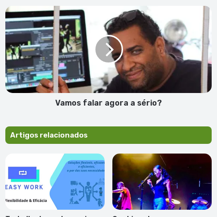
Ucrânia
Vamos
falar
agora
a
sério?
Vamos falar agora a sério?
Artigos relacionados