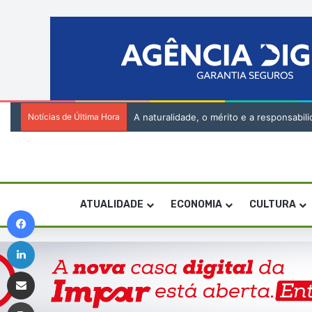
Notícias de Última Hora
A naturalidade, o mérito e a responsabil
ATUALIDADE
ECONOMIA
CULTURA
Facebook
Linkedin
Compartilhar via e-mail
Imprimir