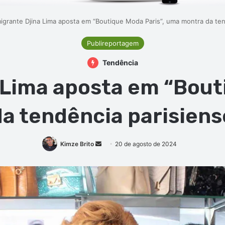
igrante Djina Lima aposta em “Boutique Moda Paris”, uma montra da ten
Publireportagem
Tendência
 Lima aposta em “Bouti
a tendência parisiense
Mande
Kimze Brito
20 de agosto de 2024
um
e-
mail