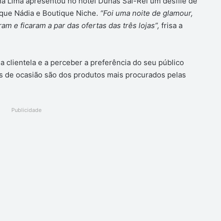
na Lima apresentou no hotel Dunas Sal-Rei um desfile de
que Nádia e Boutique Niche.
“Foi uma noite de glamour,
m e ficaram a par das ofertas das três lojas”,
frisa a
 clientela e a perceber a preferência do seu público
s de ocasião são dos produtos mais procurados pelas
Publicidade