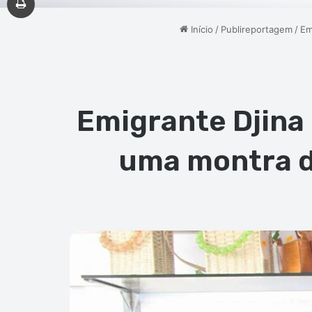
Início
/
Publireportagem
/
Em
Emigrante Djina
uma montra d