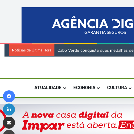
Notícias de Última Hora
2. Cartório Notarial de São Vicente – Ha
ATUALIDADE
ECONOMIA
CULTURA
Facebook
Linkedin
Compartilhar via e-mail
Imprimir