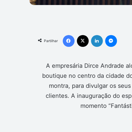
Facebook
X
Linkedin
Messen
Partilhar
A empresária Dirce Andrade al
boutique no centro da cidade 
montra, para divulgar os seu
clientes. A inauguração do es
momento “Fantásti