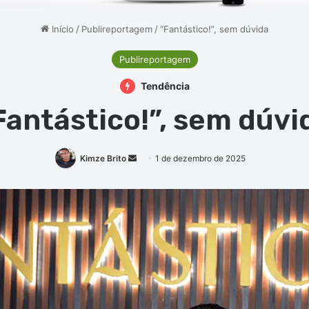
Início
/
Publireportagem
/
“Fantástico!”, sem dúvida
Publireportagem
Tendência
Fantástico!”, sem dúvi
Mande
Kimze Brito
1 de dezembro de 2025
um
e-
mail