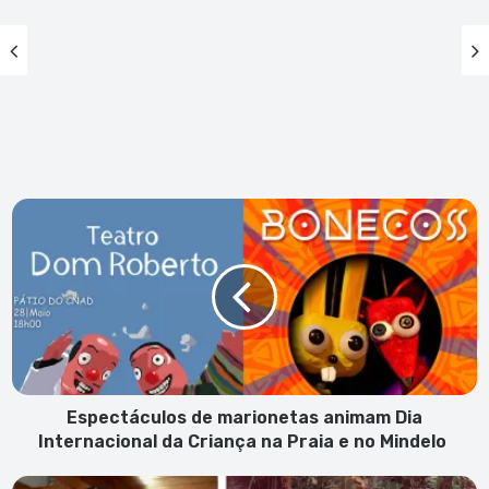
Espectáculos
de
marionetas
animam
Dia
Internacional
da
Criança
na
Praia
Espectáculos de marionetas animam Dia
e
Internacional da Criança na Praia e no Mindelo
no
Mindelo
Baixista