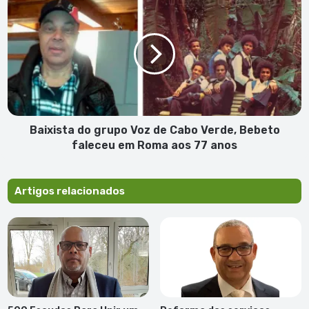
do
grupo
Voz
de
Cabo
Verde,
Bebeto
faleceu
em
Baixista do grupo Voz de Cabo Verde, Bebeto
Roma
faleceu em Roma aos 77 anos
aos
77
anos
Artigos relacionados