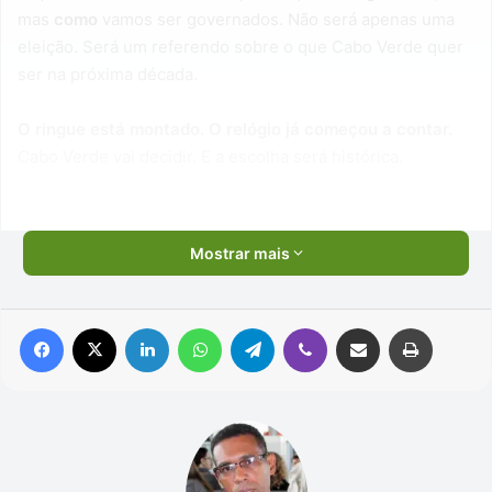
mas
como
vamos ser governados. Não será apenas uma
eleição. Será um referendo sobre o que Cabo Verde quer
ser na próxima década.
O ringue está montado. O relógio já começou a contar.
Cabo Verde vai decidir. E a escolha será histórica.
Mostrar mais
Facebook
X
Linkedin
WhatsApp
Telegram
Viber
Compartilhar via e-mail
Imprimir