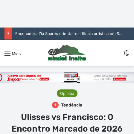
Encenadora Zia Soares orienta residência artística em São Vicente
Sw
Menu
Opinião
Tendência
Ulisses vs Francisco: O
Encontro Marcado de 2026