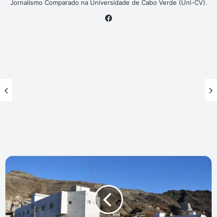
Jornalismo Comparado na Universidade de Cabo Verde (Uni-CV).
Facebook
CMSV
lança
concurso
para
execução
da