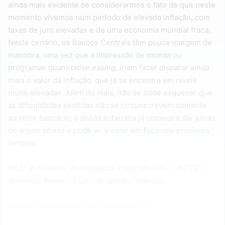
ainda mais evidente se considerarmos o fato de que neste
momento vivemos num período de elevada inflação, com
taxas de juro elevadas e de uma economia mundial fraca.
Neste cenário, os Bancos Centrais têm pouca margem de
manobra, uma vez que a impressão de moeda ou
programas
quantitative easing
, iriam fazer disparar ainda
mais o valor da inflação, que já se encontra em níveis
muito elevadas. Além do mais, não se pode esquecer que
as dificuldades sentidas não se circunscrevem somente
ao setor bancário; a dívida soberana já começa a dar sinais
de algum
stress
e pode vir a estar em foco nos próximos
tempos.
Ph.D. in Finance -Investigador Integrado BRU – ISCTE –
Business Research Unit, Grupo de Finanças
Instituto Universitário de Lisboa (ISCTE)