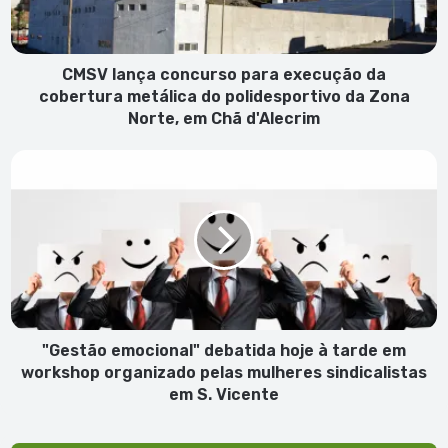
cobertura
metálica
do
polidesportivo
CMSV lança concurso para execução da
da
cobertura metálica do polidesportivo da Zona
Zona
Norte, em Chã d'Alecrim
Norte,
em
"Gestão
Chã
emocional"
d'Alecrim
debatida
hoje
à
tarde
em
workshop
organizado
pelas
"Gestão emocional" debatida hoje à tarde em
mulheres
workshop organizado pelas mulheres sindicalistas
sindicalistas
em S. Vicente
em
S.