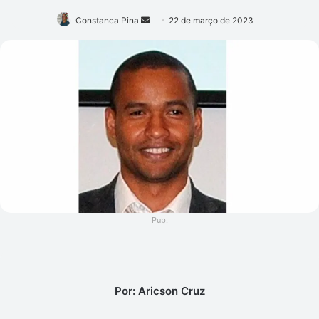
Mande
Constanca Pina
22 de março de 2023
um
e-
mail
Pub.
Por: Aricson Cruz