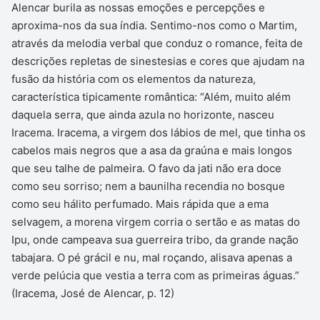
Alencar burila as nossas emoções e percepções e
aproxima-nos da sua índia. Sentimo-nos como o Martim,
através da melodia verbal que conduz o romance, feita de
descrições repletas de sinestesias e cores que ajudam na
fusão da história com os elementos da natureza,
característica tipicamente romântica: “Além, muito além
daquela serra, que ainda azula no horizonte, nasceu
Iracema. Iracema, a virgem dos lábios de mel, que tinha os
cabelos mais negros que a asa da graúna e mais longos
que seu talhe de palmeira. O favo da jati não era doce
como seu sorriso; nem a baunilha recendia no bosque
como seu hálito perfumado. Mais rápida que a ema
selvagem, a morena virgem corria o sertão e as matas do
Ipu, onde campeava sua guerreira tribo, da grande nação
tabajara. O pé grácil e nu, mal roçando, alisava apenas a
verde pelúcia que vestia a terra com as primeiras águas.”
(Iracema, José de Alencar, p. 12)