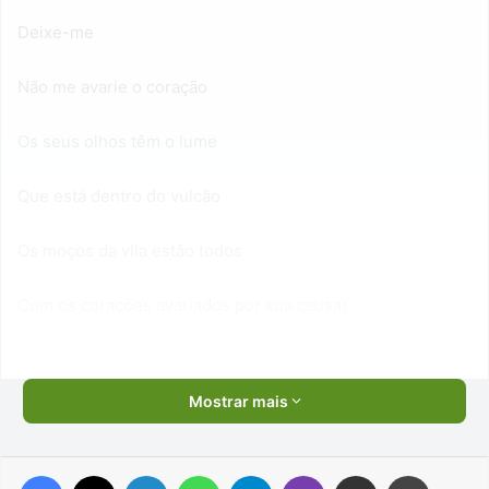
Deixe-me
Não me avarie o coração
Os seus olhos têm o lume
Que está dentro do vulcão
Os moços da vila estão todos
Com os corações avariados por sua causa)
Mostrar mais
Facebook
X
Linkedin
WhatsApp
Telegram
Viber
Compartilhar via e-mail
Imprimir