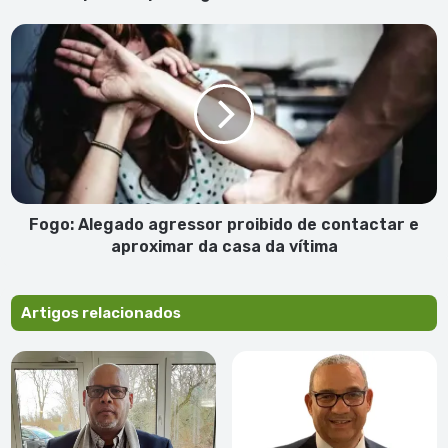
aguentar
calor
Fogo:
extremo
Alegado
agressor
proibido
de
contactar
e
aproximar
da
casa
Fogo: Alegado agressor proibido de contactar e
da
aproximar da casa da vítima
vítima
Artigos relacionados