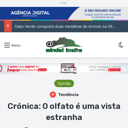
Pub.
Cabo Verde conquista duas medalhas de bronze na Olimpíada Internacional de Inteligência Artificial
Sw
Menu
Opinião
Tendência
Crónica: O olfato é uma vista
estranha