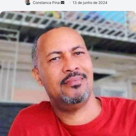
Mande
Constanca Pina
13 de junho de 2024
um
e-
mail