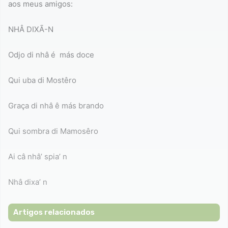
aos meus amigos:
NHÂ DIXÃ-N
Odjo di nhâ é más doce
Qui uba di Mostêro
Graça di nhâ ê más brando
Qui sombra di Mamosêro
Ai câ nhâ’ spia’ n
Nhâ dixa’ n
Artigos relacionados