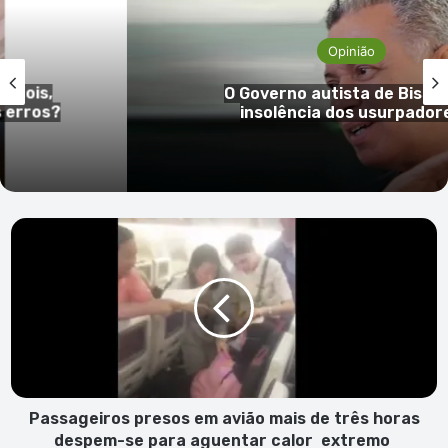
Opinião
ois,
O Governo autista de Bissau e 
ros?
insolência dos usurpadores
Passageiros
presos
em
avião
mais
de
três
horas
despem-
se
Passageiros presos em avião mais de três horas
para
despem-se para aguentar calor extremo