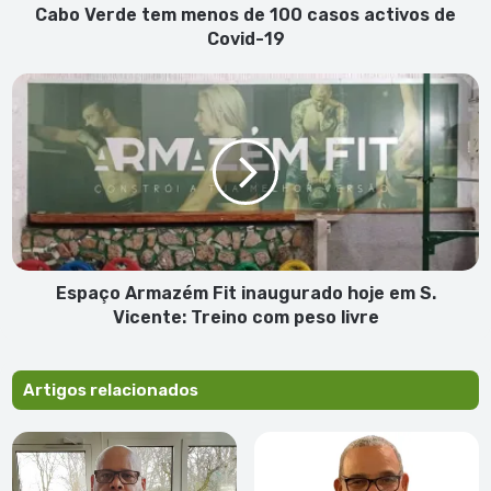
Covid-
Cabo Verde tem menos de 100 casos activos de
19
Covid-19
Espaço
Armazém
Fit
inaugurado
hoje
em
S.
Vicente:
Treino
com
Espaço Armazém Fit inaugurado hoje em S.
peso
Vicente: Treino com peso livre
livre
Artigos relacionados