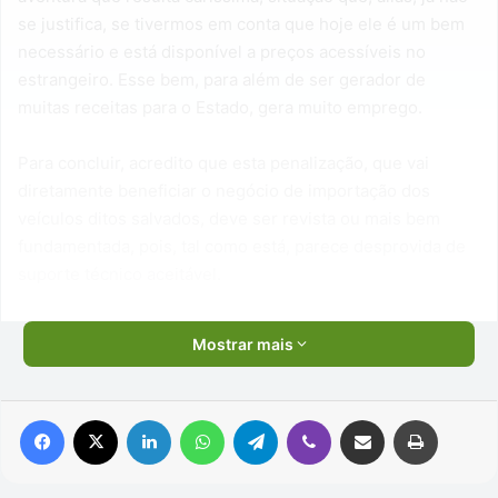
se justifica, se tivermos em conta que hoje ele é um bem
necessário e está disponível a preços acessíveis no
estrangeiro. Esse bem, para além de ser gerador de
muitas receitas para o Estado, gera muito emprego.
Para concluir, acredito que esta penalização, que vai
diretamente beneficiar o negócio de importação dos
veículos ditos salvados, deve ser revista ou mais bem
fundamentada, pois, tal como está, parece desprovida de
suporte técnico aceitável.
Mostrar mais
Facebook
X
Linkedin
WhatsApp
Telegram
Viber
Compartilhar via e-mail
Imprimir