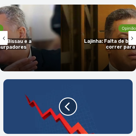
Opinião
de Bissau e a
Lajinha: Falta de bal
usurpadores
correr para
Cabo
Verde
tem
menos
de
100
casos
activos
de