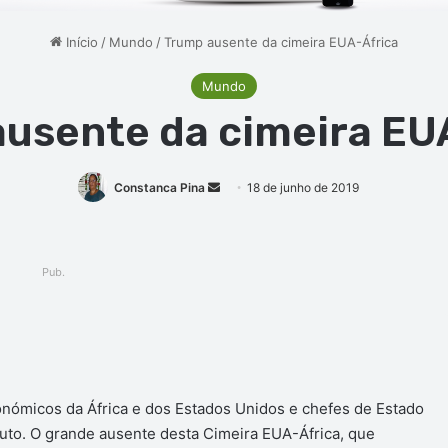
Início
/
Mundo
/
Trump ausente da cimeira EUA-África
Mundo
usente da cimeira EU
Mande
Constanca Pina
18 de junho de 2019
um
e-
mail
Pub.
ger
onómicos da África e dos Estados Unidos e chefes de Estado
uto. O grande ausente desta Cimeira EUA-África, que