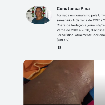
Constanca Pina
Formada em jornalismo pela Univ
semanário A Semana de 1997 a 2
Chefe de Redação e jornalista/r
Verde de 2013 a 2020, disciplina
Jornalística. Atualmente leccion
(Uni-CV).
Facebook
P
ndo
ho de 2026