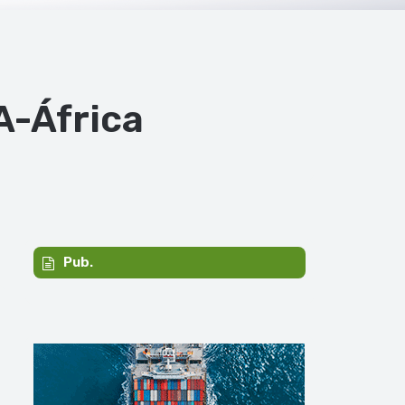
A-África
Pub.