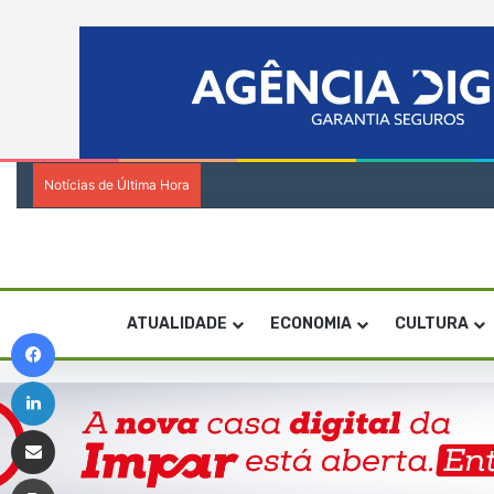
Notícias de Última Hora
Encenadora Zia Soares orienta residênci
ATUALIDADE
ECONOMIA
CULTURA
Facebook
Linkedin
Compartilhar via e-mail
Imprimir