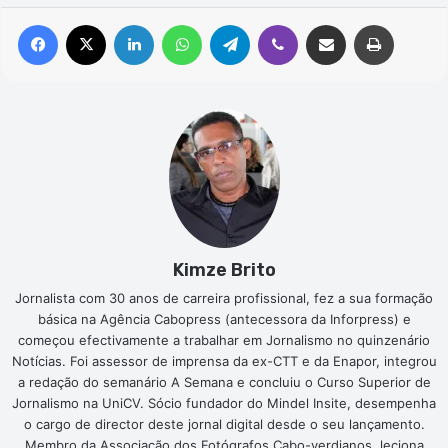
Facebook
X
Linkedin
WhatsApp
Telegram
Viber
Compartilhar via e-mail
Imprimir
Kimze Brito
Jornalista com 30 anos de carreira profissional, fez a sua formação
básica na Agência Cabopress (antecessora da Inforpress) e
começou efectivamente a trabalhar em Jornalismo no quinzenário
Notícias. Foi assessor de imprensa da ex-CTT e da Enapor, integrou
a redação do semanário A Semana e concluiu o Curso Superior de
Jornalismo na UniCV. Sócio fundador do Mindel Insite, desempenha
o cargo de director deste jornal digital desde o seu lançamento.
Membro da Associação dos Fotógrafos Cabo-verdianos, leciona