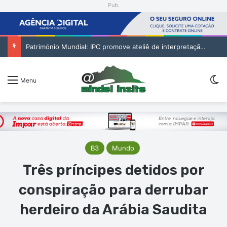
Pub.
Património Mundial: IPC promove ateliê de interpretação do Museu da Resistência do Tarrafal
Sw
Menu
B3
Mundo
Três príncipes detidos por
conspiração para derrubar
herdeiro da Arábia Saudita