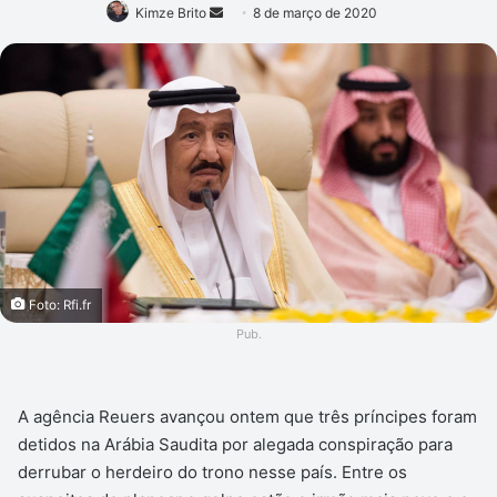
Mande
Kimze Brito
8 de março de 2020
um
e-
mail
Foto: Rfi.fr
Pub.
A agência Reuers avançou ontem que três príncipes foram
detidos na Arábia Saudita por alegada conspiração para
derrubar o herdeiro do trono nesse país. Entre os