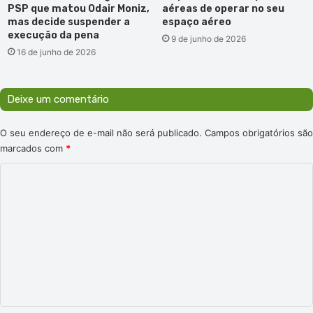
PSP que matou Odair Moniz,
aéreas de operar no seu
mas decide suspender a
espaço aéreo
execução da pena
9 de junho de 2026
16 de junho de 2026
Deixe um comentário
O seu endereço de e-mail não será publicado.
Campos obrigatórios são
marcados com
*
C
o
m
e
n
t
á