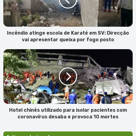
Karaté
em
SV:
Direcção
vai
apresentar
Incêndio atinge escola de Karaté em SV: Direcção
queixa
vai apresentar queixa por fogo posto
por
fogo
Hotel
posto
chinês
utilizado
para
isolar
pacientes
com
coronavírus
desaba
e
Hotel chinês utilizado para isolar pacientes com
provoca
coronavírus desaba e provoca 10 mortes
10
mortes