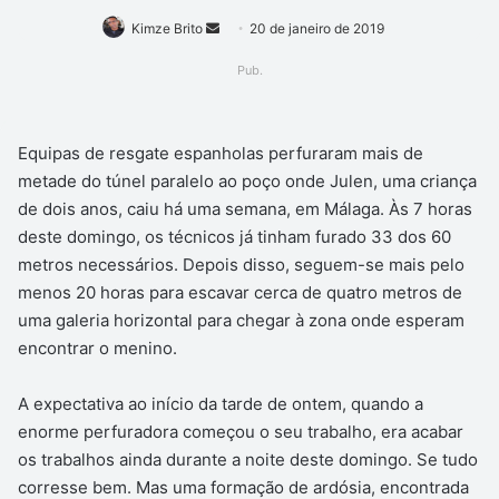
Kimze Brito
Mande
20 de janeiro de 2019
um
Pub.
e-
mail
Equipas de resgate espanholas perfuraram mais de
metade do túnel paralelo ao poço onde Julen, uma criança
de dois anos, caiu há uma semana, em Málaga. Às 7 horas
deste domingo, os técnicos já tinham furado 33 dos 60
metros necessários. Depois disso, seguem-se mais pelo
menos 20 horas para escavar cerca de quatro metros de
uma galeria horizontal para chegar à zona onde esperam
encontrar o menino.
A expectativa ao início da tarde de ontem, quando a
enorme perfuradora começou o seu trabalho, era acabar
os trabalhos ainda durante a noite deste domingo. Se tudo
corresse bem. Mas uma formação de ardósia, encontrada