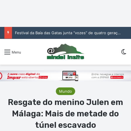
Festival da Baía das Gatas junta “vozes” de quatro gerações da música cabo-verdiana na segunda noite
S
Menu
Mundo
Resgate do menino Julen em
Málaga: Mais de metade do
túnel escavado