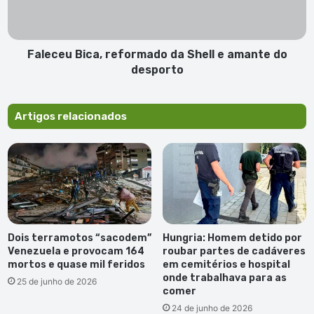
c
u
e
B
n
i
d
c
Faleceu Bica, reformado da Shell e amante do
e
a
desporto
r
,
1
r
4
e
Artigos relacionados
0
f
v
o
e
r
l
m
a
a
s
d
a
o
M
d
Dois terramotos “sacodem”
Hungria: Homem detido por
i
a
Venezuela e provocam 164
roubar partes de cadáveres
n
S
mortos e quase mil feridos
em cemitérios e hospital
d
h
onde trabalhava para as
25 de junho de 2026
e
e
comer
l
l
24 de junho de 2026