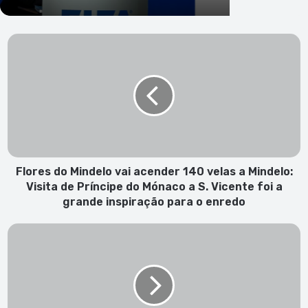
F
l
o
r
e
s
d
o
M
i
Flores do Mindelo vai acender 140 velas a Mindelo:
n
Visita de Príncipe do Mónaco a S. Vicente foi a
d
grande inspiração para o enredo
e
l
F
o
a
v
l
a
e
i
c
a
e