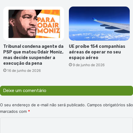
o
l
:
e
V
a
i
m
s
a
i
n
t
t
a
e
Tribunal condena agente da
UE proíbe 154 companhias
d
d
PSP que matou Odair Moniz,
aéreas de operar no seu
e
mas decide suspender a
espaço aéreo
o
P
execução da pena
d
9 de junho de 2026
r
e
16 de junho de 2026
í
s
n
p
c
o
Deixe um comentário
i
r
p
t
O seu endereço de e-mail não será publicado.
Campos obrigatórios são
e
o
marcados com
*
d
o
C
M
o
ó