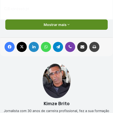
C/Expresso.pt
Mostrar mais
Facebook
X
Linkedin
WhatsApp
Telegram
Viber
Compartilhar via e-mail
Imprimir
Kimze Brito
Jornalista com 30 anos de carreira profissional, fez a sua formação