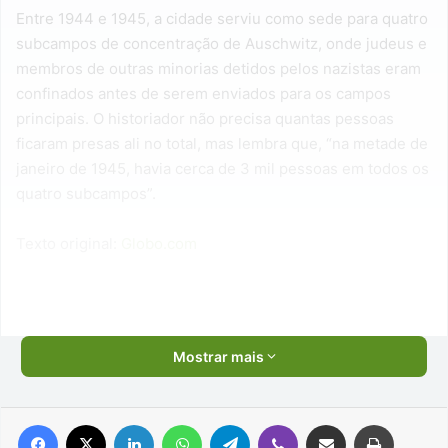
Entre 1944 e 1945, a cidade serviu como sede para quatro
subcampos de concentração de Auschwitz, onde judeus e
membros de outras minorias detidos pelos nazistas eram
confinados antes de serem enviados para os campos
principais. O historiador não precisa quantas pessoas
ficaram presas ali no total, mas lembra que, “na metade de
janeiro de 1945, havia cerca de 3 mil pessoas em todos os
quatro subcampos”.
Texto original:
Globo.com
Mostrar mais
Facebook
X
Linkedin
WhatsApp
Telegram
Viber
Compartilhar via e-mail
Imprimir