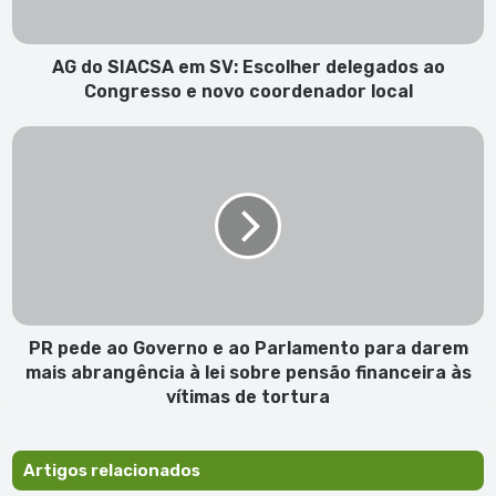
ao
Congresso
e
AG do SIACSA em SV: Escolher delegados ao
novo
Congresso e novo coordenador local
coordenador
local
PR
pede
ao
Governo
e
ao
Parlamento
para
darem
mais
PR pede ao Governo e ao Parlamento para darem
abrangência
mais abrangência à lei sobre pensão financeira às
à
vítimas de tortura
lei
sobre
pensão
Artigos relacionados
financeira