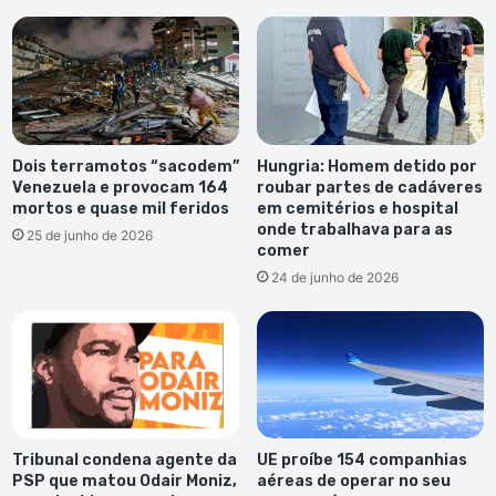
às
vítimas
de
tortura
Dois terramotos “sacodem”
Hungria: Homem detido por
Venezuela e provocam 164
roubar partes de cadáveres
mortos e quase mil feridos
em cemitérios e hospital
onde trabalhava para as
25 de junho de 2026
comer
24 de junho de 2026
Tribunal condena agente da
UE proíbe 154 companhias
PSP que matou Odair Moniz,
aéreas de operar no seu