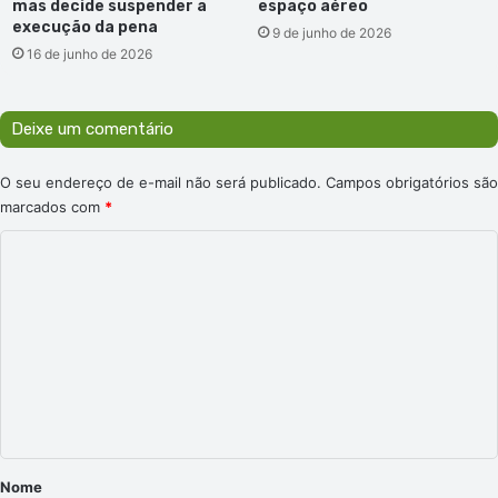
mas decide suspender a
espaço aéreo
execução da pena
9 de junho de 2026
16 de junho de 2026
Deixe um comentário
O seu endereço de e-mail não será publicado.
Campos obrigatórios são
marcados com
*
C
o
m
e
n
t
á
r
Nome