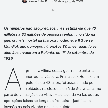
Mande
Kimze Brito
31 de agosto de 2019
um
Pub.
e-
mail
Os números não são precisos, mas estima-se que 70
milhões a 85 milhões de pessoas tenham morrido na
guerra mais mortal da história moderna, a II Guerra
Mundial, que começou há exatos 80 anos, quando os
alemães invadiram a Polónia, em 1º de setembro de
1939.
A
primeira vítima dessa guerra, no entanto,
morreu na véspera. Franciszek Honiok, um
polonês de 43 anos, foi assassinado por
soldados na cidade alemã de Gleiwitz, como
parte de uma ação que visava – ao lado de várias outras
operações falsas ao longo da fronteira – justificar a
invasão ao país vizinho no dia seguinte.