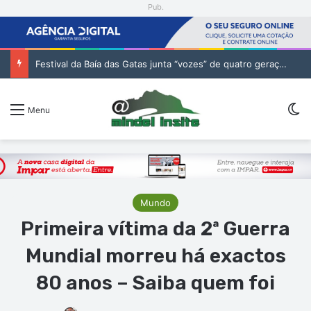
Pub.
Festival da Baía das Gatas junta “vozes” de quatro gerações da música cabo-verdiana na segunda noite
Sw
Menu
Mundo
Primeira vítima da 2ª Guerra
Mundial morreu há exactos
80 anos – Saiba quem foi