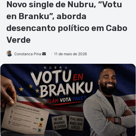
Novo single de Nubru, “Votu
en Branku”, aborda
desencanto político em Cabo
Verde
Mande
Constanca Pina
11 de maio de 2026
um
e-
mail