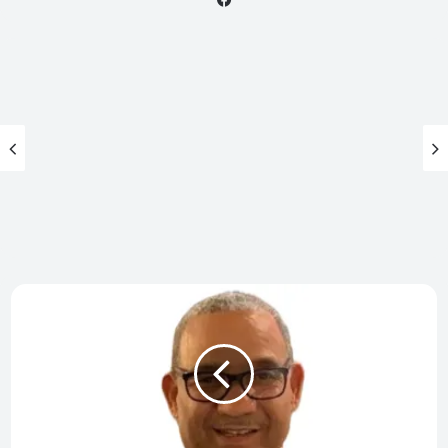
Vamos
Brincar
às
Eleições
Parte
II
-
A