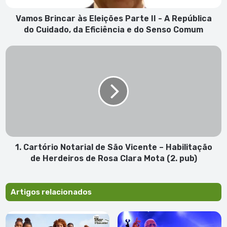
República
do
Vamos Brincar às Eleições Parte II - A República
Cuidado,
do Cuidado, da Eficiência e do Senso Comum
da
Eficiência
1.
e
Cartório
do
Notarial
Senso
de
Comum
São
Vicente
–
Habilitação
de
Herdeiros
1. Cartório Notarial de São Vicente – Habilitação
de
de Herdeiros de Rosa Clara Mota (2. pub)
Rosa
Clara
Mota
Artigos relacionados
(2.
pub)