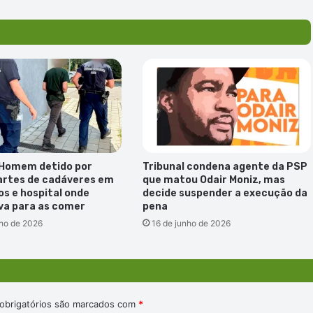
ajuda
à
sociedade
civil
 Homem detido por
Tribunal condena agente da PSP
artes de cadáveres em
que matou Odair Moniz, mas
os e hospital onde
decide suspender a execução da
va para as comer
pena
nho de 2026
16 de junho de 2026
obrigatórios são marcados com
*