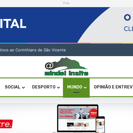
Pub.
” de quatro gerações da música cabo-verdiana na segunda noite
SOCIAL
DESPORTO
MUNDO
OPINIÃO E ENTRE