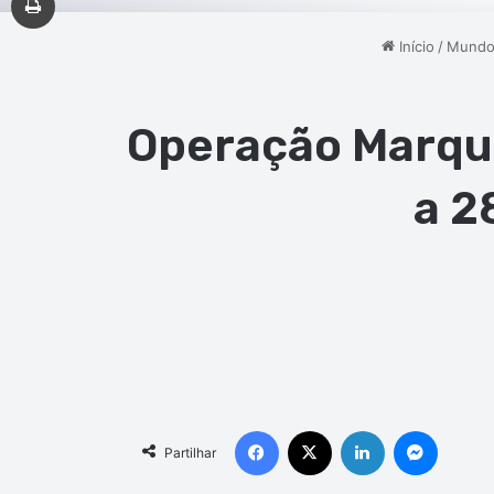
Início
/
Mund
Operação Marquê
a 2
Facebook
X
Linkedin
Messen
Partilhar