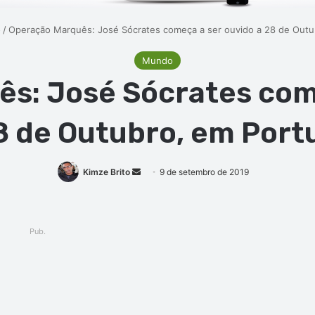
o
/
Operação Marquês: José Sócrates começa a ser ouvido a 28 de Outu
Mundo
s: José Sócrates com
8 de Outubro, em Port
Mande
Kimze Brito
9 de setembro de 2019
um
e-
mail
Pub.
ger