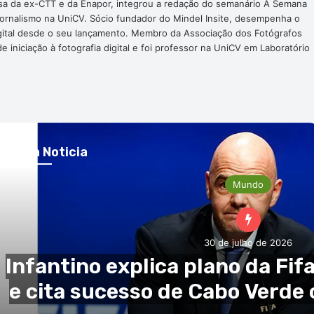
nsa da ex-CTT e da Enapor, integrou a redação do semanário A Semana
Jornalismo na UniCV. Sócio fundador do Mindel Insite, desempenha o
digital desde o seu lançamento. Membro da Associação dos Fotógrafos
 iniciação à fotografia digital e foi professor na UniCV em Laboratório
róxima Noticia