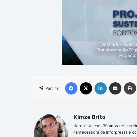
Facebook
X
Linkedin
Compartilhar via e-mail
Partilhar
Kimze Brito
Jornalista com 30 anos de carrei
(antecessora da Inforpress) e c