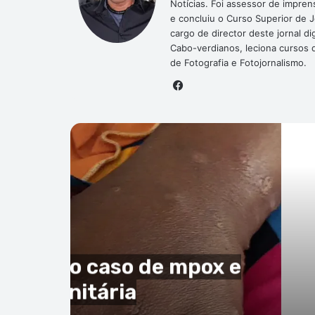
Notícias. Foi assessor de impre
e concluiu o Curso Superior de 
cargo de director deste jornal 
Cabo-verdianos, leciona cursos de
de Fotografia e Fotojornalismo.
Facebook
P
Mundo
30 de julho de 2026
plano da Fifa de ‘vender’ Copa
e Cabo Verde como argumento