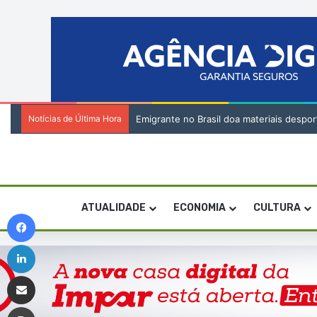
Notícias de Última Hora
Festival da Baía das Gatas junta “vozes
ATUALIDADE
ECONOMIA
CULTURA
Facebook
Linkedin
Compartilhar via e-mail
Imprimir