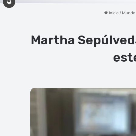
Início
/
Mundo
Martha Sepúlveda
est