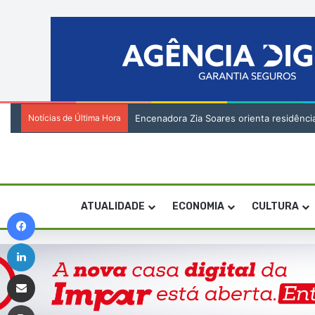
Notícias de Última Hora
Encenadora Zia Soares orienta residênci
ATUALIDADE
ECONOMIA
CULTURA
Facebook
Linkedin
Compartilhar via e-mail
Imprimir