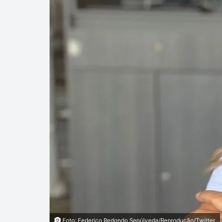
Foto: Federico Redondo Sepúlveda/Reprodução/Twitter