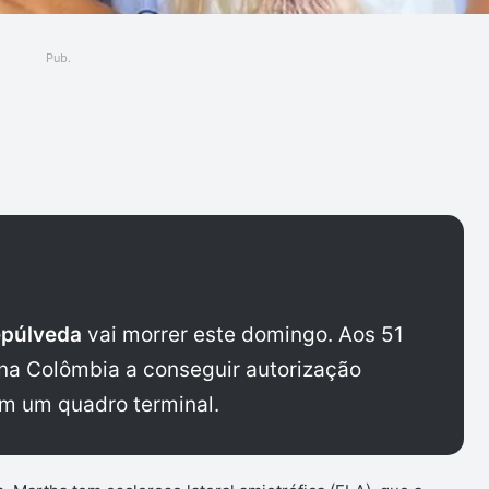
Pub.
ger
epúlveda
vai morrer este domingo. Aos 51
 na Colômbia a conseguir autorização
em um quadro terminal.