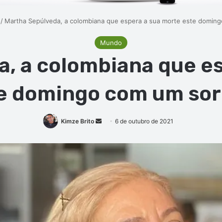
/
Martha Sepúlveda, a colombiana que espera a sua morte este doming
Mundo
, a colombiana que e
e domingo com um sor
Mande
Kimze Brito
6 de outubro de 2021
um
e-
mail