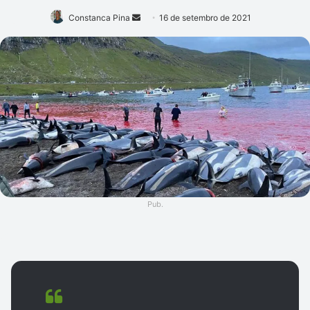
Mande
Constanca Pina
16 de setembro de 2021
um
e-
mail
Pub.