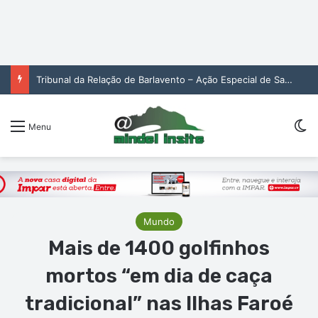
Tribunal da Relação de Barlavento – Ação Especial de Sandra Helena Monteiro Lima (2. pub)
Sw
Menu
Mundo
Mais de 1400 golfinhos
mortos “em dia de caça
tradicional” nas Ilhas Faroé