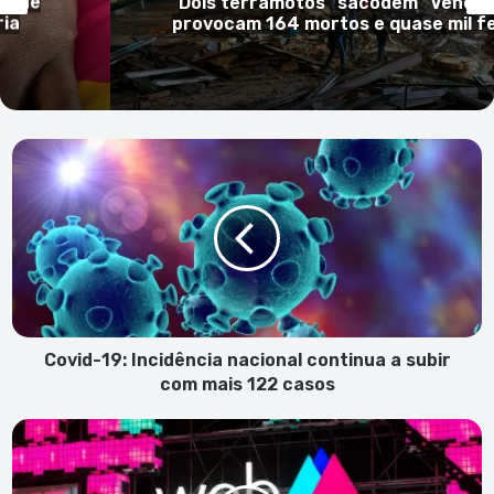
so de
Dois terramotos “sacodem” Venezu
ria
provocam 164 mortos e quase mil f
Covid-
19:
Incidência
nacional
continua
a
subir
com
mais
122
Covid-19: Incidência nacional continua a subir
casos
com mais 122 casos
"Cabo
Verde
Digital"