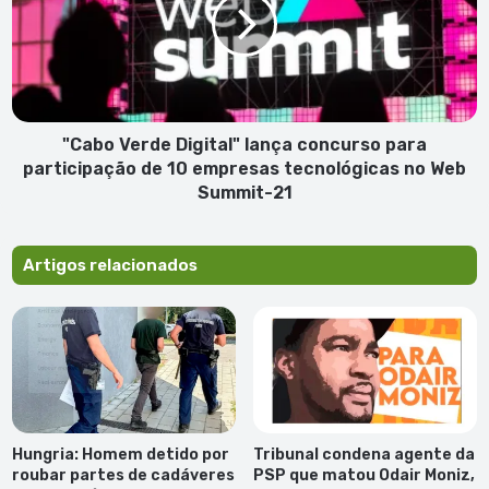
lança
concurso
para
participação
de
10
empresas
"Cabo Verde Digital" lança concurso para
tecnológicas
participação de 10 empresas tecnológicas no Web
no
Summit-21
Web
Summit-
21
Artigos relacionados
Hungria: Homem detido por
Tribunal condena agente da
roubar partes de cadáveres
PSP que matou Odair Moniz,