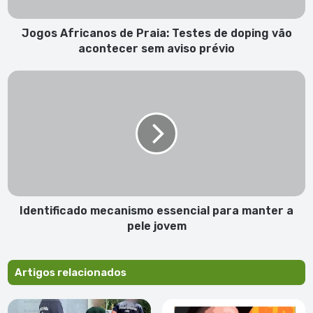
vão
acontecer
sem
Jogos Africanos de Praia: Testes de doping vão
aviso
acontecer sem aviso prévio
prévio
Identificado
mecanismo
essencial
para
manter
a
pele
jovem
Identificado mecanismo essencial para manter a
pele jovem
Artigos relacionados