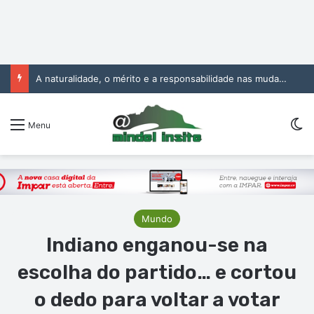
A naturalidade, o mérito e a responsabilidade nas mudanças na Administração Pública
Sw
Menu
Mundo
Indiano enganou-se na
escolha do partido… e cortou
o dedo para voltar a votar