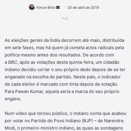
Mande
Kimze Brito
20 de abril de 2019
um
Pub.
e-
mail
As eleições gerais da Índia decorrem até maio, distribuída
em sete fases, mas há quem já cometa actos radicais pela
política mesmo antes dos resultados. De acordo com
a
BBC
, após as votações desta quinta-feira, um cidadão
indiano decidiu cortar o seu próprio dedo depois de se ter
enganado na escolha do partido. Neste país, o indicador
de cada eleitor é marcado com tinta depois da votação.
Para Pawan Kumar, aquela seria a marca do seu próprio
engano.
Num vídeo que tornou público, o indiano conta que acabou
por votar no Partido do Povo Indiano (BJP) – de Narendra
Modi, o primeiro-ministro indiano, às quais as sondagens