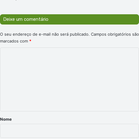
Deixe um comentário
O seu endereço de e-mail não será publicado.
Campos obrigatórios são
marcados com
*
C
o
m
e
n
t
á
r
Nome
i
o