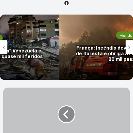
Facebook
Mundo
França: Incêndio devas
dem” Venezuela e
de floresta e obriga à r
quase mil feridos
20 mil pe
Jogos
Africanos
de
Praia:
Testes
de
doping