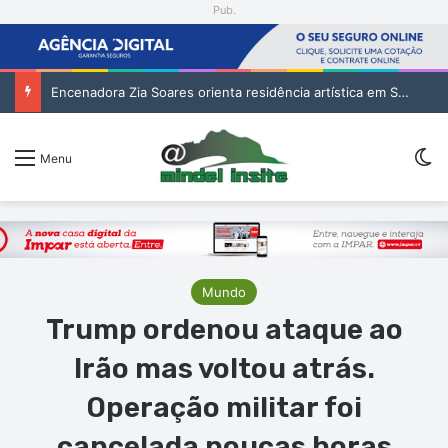
Pub.
1. Cartório Notarial de São Vicente – Habilitação de Herdeiros de Manuel Delgado Évora (1. pub)
Sw
Menu
Mundo
Trump ordenou ataque ao
Irão mas voltou atrás.
Operação militar foi
cancelada poucas horas