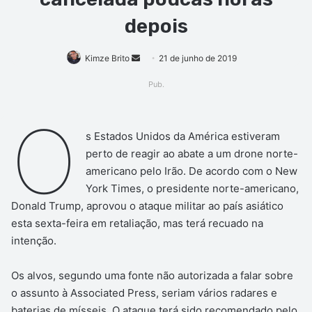
depois
Mande
Kimze Brito
21 de junho de 2019
um
Pub.
e-
mail
O
s Estados Unidos da América estiveram
perto de reagir ao abate a um drone norte-
americano pelo Irão. De acordo com o New
York Times, o presidente norte-americano,
Donald Trump, aprovou o ataque militar ao país asiático
esta sexta-feira em retaliação, mas terá recuado na
intenção.
Os alvos, segundo uma fonte não autorizada a falar sobre
o assunto à Associated Press, seriam vários radares e
baterias de mísseis. O ataque terá sido recomendado pelo