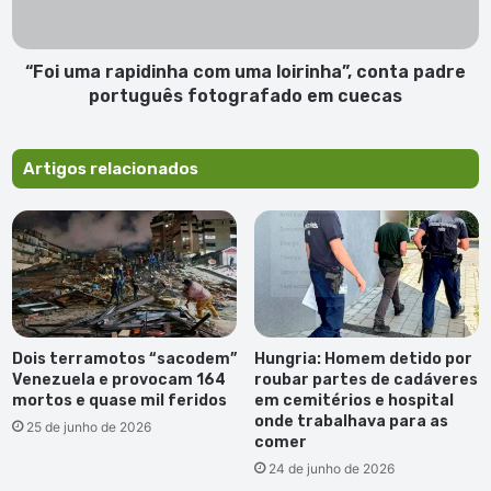
padre
português
fotografado
“Foi uma rapidinha com uma loirinha”, conta padre
em
português fotografado em cuecas
cuecas
Artigos relacionados
Dois terramotos “sacodem”
Hungria: Homem detido por
Venezuela e provocam 164
roubar partes de cadáveres
mortos e quase mil feridos
em cemitérios e hospital
onde trabalhava para as
25 de junho de 2026
comer
24 de junho de 2026