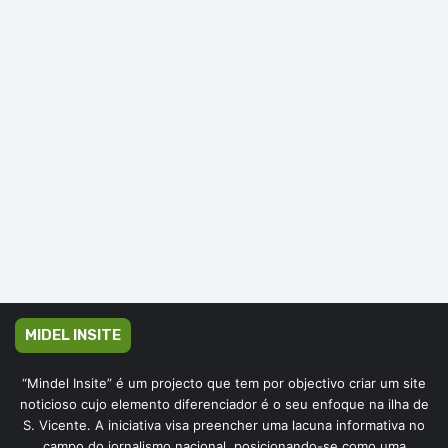
MIDEL INSITE
“Mindel Insite” é um projecto que tem por objectivo criar um site
noticioso cujo elemento diferenciador é o seu enfoque na ilha de
S. Vicente. A iniciativa visa preencher uma lacuna informativa no
campo do jornalismo nacional, posicionando-se como uma