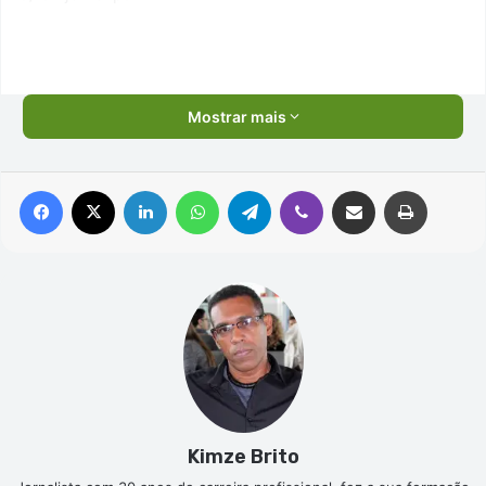
Mostrar mais
Facebook
X
Linkedin
WhatsApp
Telegram
Viber
Compartilhar via e-mail
Imprimir
Kimze Brito