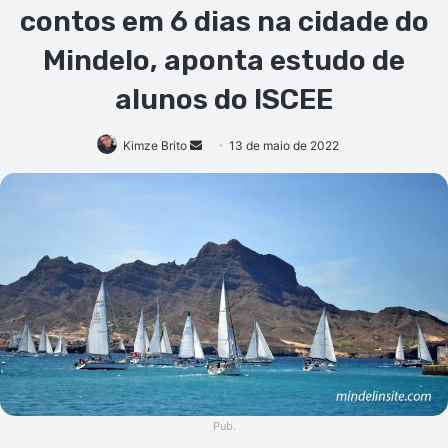
contos em 6 dias na cidade do
Mindelo, aponta estudo de
alunos do ISCEE
Mande
Kimze Brito
13 de maio de 2022
um
e-
mail
Pub.