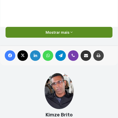
Mostrar mais
Facebook
X
Linkedin
WhatsApp
Telegram
Viber
Compartilhar via e-mail
Imprimir
Kimze Brito