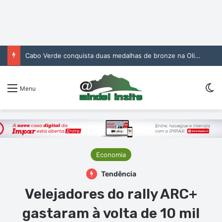
Cabo Verde conquista duas medalhas de bronze na Olimpíada Internacional de Inteligência Artificial
Sw
Menu
Economia
Tendência
Velejadores do rally ARC+
gastaram à volta de 10 mil