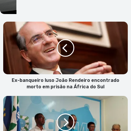
Ex-
banqueiro
luso
João
Rendeiro
encontrado
morto
em
prisão
na
Ex-banqueiro luso João Rendeiro encontrado
África
morto em prisão na África do Sul
do
Sul
UCID
celebra
44
anos
e
João