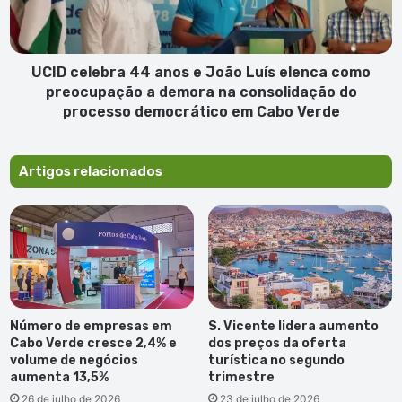
Luís
elenca
como
preocupação
UCID celebra 44 anos e João Luís elenca como
a
preocupação a demora na consolidação do
demora
processo democrático em Cabo Verde
na
consolidação
do
Artigos relacionados
processo
democrático
em
Cabo
Verde
Número de empresas em
S. Vicente lidera aumento
Cabo Verde cresce 2,4% e
dos preços da oferta
volume de negócios
turística no segundo
aumenta 13,5%
trimestre
26 de julho de 2026
23 de julho de 2026