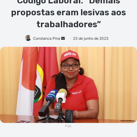
Código Laboral: “Demais
propostas eram lesivas aos
trabalhadores”
Mande
Constanca Pina
23 de junho de 2023
um
e-
mail
Pub.