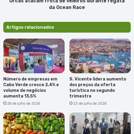
Race
Orcas atacam frota de veleiros durante regata
da Ocean Race
Artigos relacionados
Número de empresas em
S. Vicente lidera aumento
Cabo Verde cresce 2,4% e
dos preços da oferta
volume de negócios
turística no segundo
aumenta 13,5%
trimestre
26 de julho de 2026
23 de julho de 2026