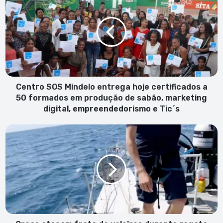
SOS
Mindelo
entrega
hoje
certificados
a
50
formados
em
Centro SOS Mindelo entrega hoje certificados a
produção
50 formados em produção de sabão, marketing
de
digital, empreendedorismo e Tic´s
sabão,
marketing
Orcas
digital,
atacam
empreendedorismo
frota
e
de
Tic
veleiros
´s
durante
regata
da
Ocean