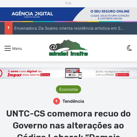
Pub.
Encenadora Zia Soares orienta residência artística em São Vicente
Sw
Menu
Economia
Tendência
UNTC-CS comemora recuo do
Governo nas alterações ao