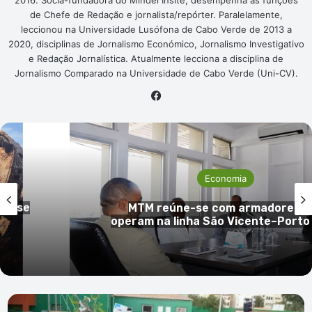
2016. Sócia-fundadora do Mindel Insite, desempenha as funções
de Chefe de Redação e jornalista/repórter. Paralelamente,
leccionou na Universidade Lusófona de Cabo Verde de 2013 a
2020, disciplinas de Jornalismo Económico, Jornalismo Investigativo
e Redação Jornalística. Atualmente lecciona a disciplina de
Jornalismo Comparado na Universidade de Cabo Verde (Uni-CV).
Facebook
Economia
Jorge Spencer Lima defende
ue
transferência de competências e
 Novo
espaço definitivo para a FIC em 
Vicente
Centro