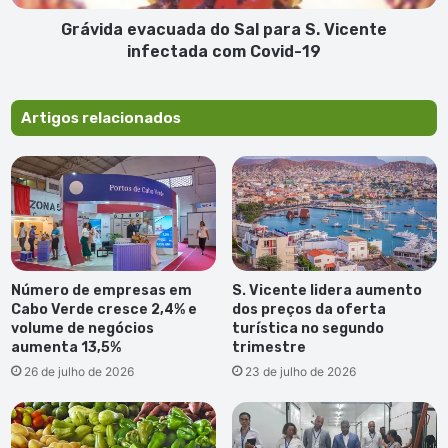
com
Covid-
Grávida evacuada do Sal para S. Vicente
19
infectada com Covid-19
Artigos relacionados
Número de empresas em
S. Vicente lidera aumento
Cabo Verde cresce 2,4% e
dos preços da oferta
volume de negócios
turística no segundo
aumenta 13,5%
trimestre
26 de julho de 2026
23 de julho de 2026