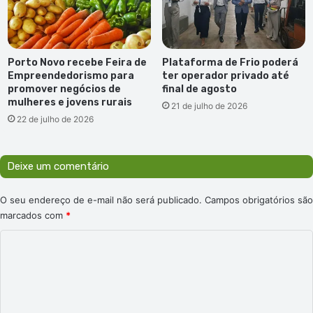
Porto Novo recebe Feira de
Plataforma de Frio poderá
Empreendedorismo para
ter operador privado até
promover negócios de
final de agosto
mulheres e jovens rurais
21 de julho de 2026
22 de julho de 2026
Deixe um comentário
O seu endereço de e-mail não será publicado.
Campos obrigatórios são
marcados com
*
C
o
m
e