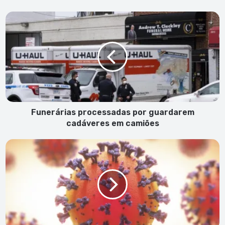
Funerárias
processadas
por
guardarem
cadáveres
em
camiões
Funerárias processadas por guardarem
cadáveres em camiões
Grávida
evacuada
do
Sal
para
S.
Vicente
infectada