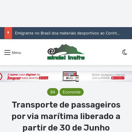
Emigrante no Brasil doa materiais desportivos ao Corinthians de São Vicente
Sw
Menu
B4
Economia
Transporte de passageiros
por via marítima liberado a
partir de 30 de Junho