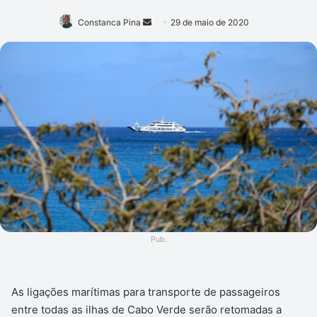
Mande
Constanca Pina
29 de maio de 2020
um
e-
mail
Pub.
As ligações marítimas para transporte de passageiros
entre todas as ilhas de Cabo Verde serão retomadas a