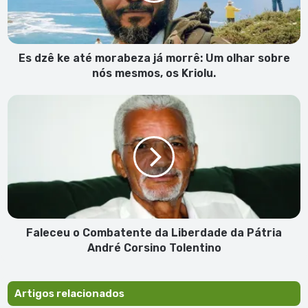
morrê:
Um
olhar
sobre
Es dzê ke até morabeza já morrê: Um olhar sobre
nós
nós mesmos, os Kriolu.
mesmos,
os
Faleceu
Kriolu.
o
Combatente
da
Liberdade
da
Pátria
André
Corsino
Tolentino
Faleceu o Combatente da Liberdade da Pátria
André Corsino Tolentino
Artigos relacionados