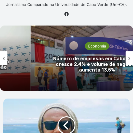
Jornalismo Comparado na Universidade de Cabo Verde (Uni-CV).
Facebook
Economia
Número de empresas em Cabo Ve
 um
cresce 2,4% e volume de negóci
São
aumenta 13,5%
Es
dzê
ke
até
morabeza
já