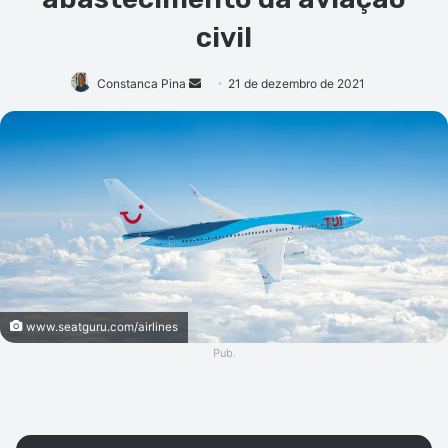
civil
Mande
Constanca Pina
21 de dezembro de 2021
um
e-
mail
www.seatguru.com/airlines
Pub.