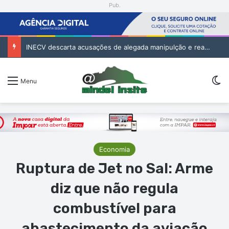
Pub.
INECV descarta acusações de alegada manipulção e reafirma independência e rigor das estatísticas oficiais
Sw
Menu
Economia
Ruptura de Jet no Sal: Arme
diz que não regula
combustível para
abastecimento da aviação