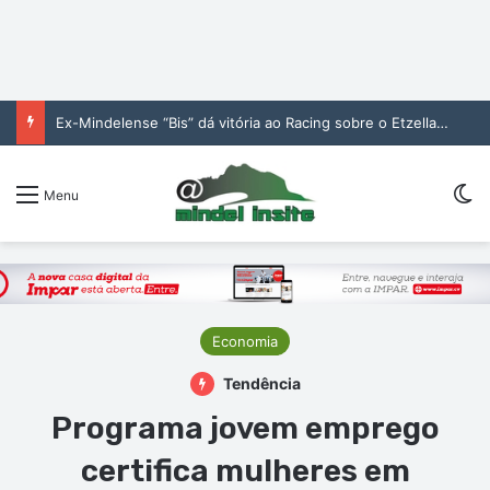
Ex-Mindelense “Bis” dá vitória ao Racing sobre o Etzella Ettelbruck no Luxemburgo
Sw
Menu
Economia
Tendência
Programa jovem emprego
certifica mulheres em