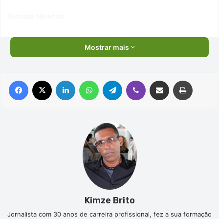
Sidneia Newton
Mostrar mais
Facebook
X
Linkedin
WhatsApp
Telegram
Viber
Compartilhar via e-mail
Imprimir
Kimze Brito
Jornalista com 30 anos de carreira profissional, fez a sua formação