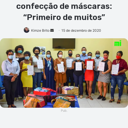
confecção de máscaras:
“Primeiro de muitos”
Mande
Kimze Brito
15 de dezembro de 2020
um
e-
mail
Pub.