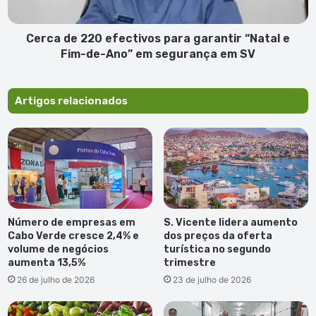
e
Fim-
de-
Cerca de 220 efectivos para garantir “Natal e
Ano”
Fim-de-Ano” em segurança em SV
em
segurança
em
Artigos relacionados
SV
Número de empresas em
S. Vicente lidera aumento
Cabo Verde cresce 2,4% e
dos preços da oferta
volume de negócios
turística no segundo
aumenta 13,5%
trimestre
26 de julho de 2026
23 de julho de 2026