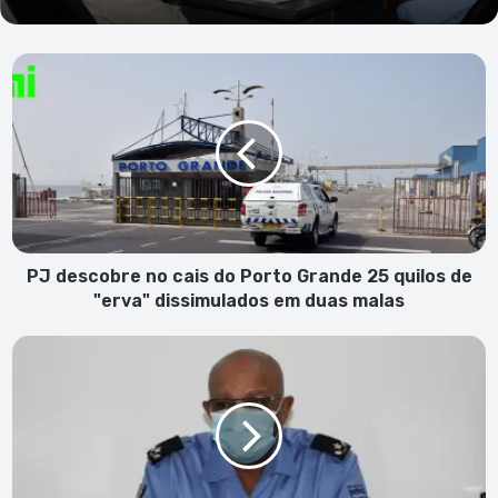
PJ
descobre
no
cais
do
Porto
Grande
25
quilos
de
PJ descobre no cais do Porto Grande 25 quilos de
"erva"
"erva" dissimulados em duas malas
dissimulados
em
Cerca
duas
de
malas
220
efectivos
para
garantir
“Natal