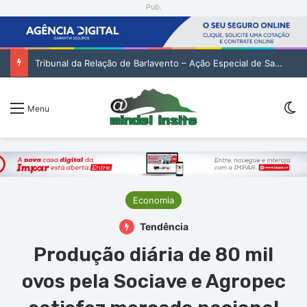
Pub.
Tribunal da Relação de Barlavento – Ação Especial de Sandra Helena Monteiro Lima (2. pub)
Sw
Menu
Economia
Tendência
Produção diária de 80 mil
ovos pela Sociave e Agropec