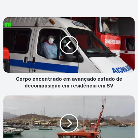
Corpo
encontrado
em
avançado
estado
de
decomposição
em
residência
em
Corpo encontrado em avançado estado de
SV
decomposição em residência em SV
Criança
de
2
anos
e
9
meses