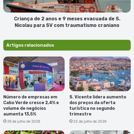
evacuada
de
S.
Criança de 2 anos e 9 meses evacuada de S.
Nicolau
Nicolau para SV com traumatismo craniano
para
SV
com
Artigos relacionados
traumatismo
craniano
Número de empresas em
S. Vicente lidera aumento
Cabo Verde cresce 2,4% e
dos preços da oferta
volume de negócios
turística no segundo
aumenta 13,5%
trimestre
26 de julho de 2026
23 de julho de 2026