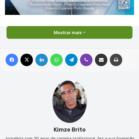
Mostrar mais
Facebook
X
Linkedin
WhatsApp
Telegram
Viber
Compartilhar via e-mail
Imprimir
Kimze Brito
Jornalista com 30 anos de carreira profissional, fez a sua formação