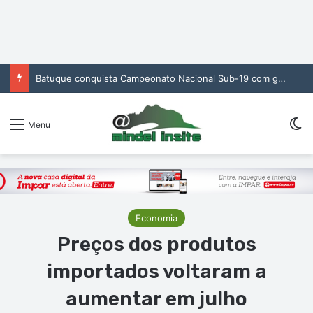
Batuque conquista Campeonato Nacional Sub-19 com golo de Erickson no prolongamento
Sw
Menu
Economia
Preços dos produtos
importados voltaram a
aumentar em julho