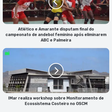
final
do
campeonato
de
andebol
feminino
Atlético e Amarante disputam final do
após
campeonato de andebol feminino após eliminarem
eliminarem
ABC e Palmeira
ABC
e
IMar
Palmeira
realiza
workshop
sobre
Monitoramento
de
Ecossistema
Costeiro
no
OSCM
IMar realiza workshop sobre Monitoramento de
Ecossistema Costeiro no OSCM