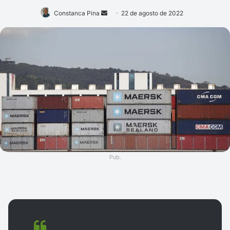
Mande
Constanca Pina
22 de agosto de 2022
um
e-
mail
Pub.