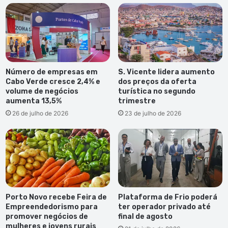
jogador
de
futebol
americano
Número de empresas em
S. Vicente lidera aumento
Cabo Verde cresce 2,4% e
dos preços da oferta
volume de negócios
turística no segundo
aumenta 13,5%
trimestre
26 de julho de 2026
23 de julho de 2026
Porto Novo recebe Feira de
Plataforma de Frio poderá
Empreendedorismo para
ter operador privado até
promover negócios de
final de agosto
mulheres e jovens rurais