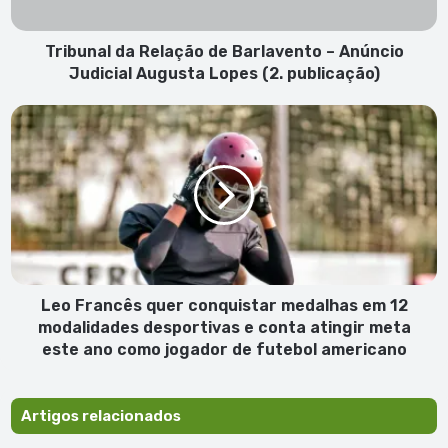
Judicial
Augusta
Lopes
Tribunal da Relação de Barlavento – Anúncio
(2.
Judicial Augusta Lopes (2. publicação)
publicação)
Leo
Francês
quer
conquistar
medalhas
em
12
modalidades
desportivas
e
Leo Francês quer conquistar medalhas em 12
conta
modalidades desportivas e conta atingir meta
atingir
este ano como jogador de futebol americano
meta
este
ano
Artigos relacionados
como