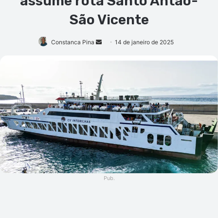
assume rota Santo Antão-
São Vicente
Mande
Constanca Pina
14 de janeiro de 2025
um
e-
mail
Pub.