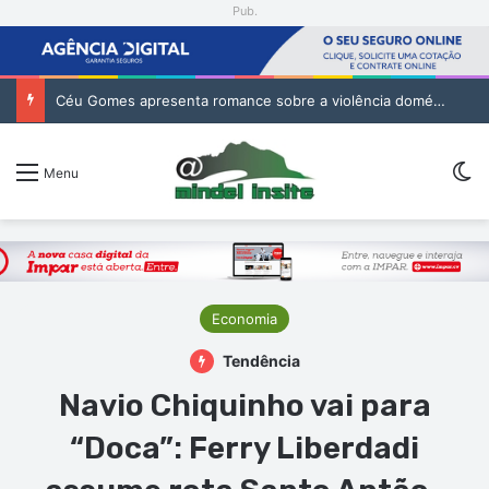
Pub.
Céu Gomes apresenta romance sobre a violência doméstica no CCM
Sw
Menu
Economia
Tendência
Navio Chiquinho vai para
“Doca”: Ferry Liberdadi