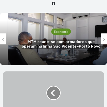
Facebook
Economia
Jorge Spencer Lima defende
ue
transferência de competências e
 Novo
espaço definitivo para a FIC em 
Vicente
Tribunal
da
Relação
de
Barlavento
–
Anúncio