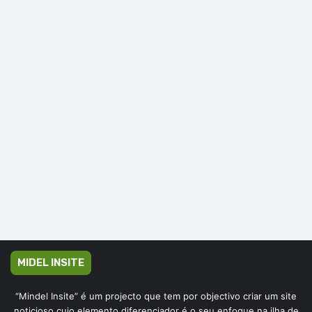
MIDEL INSITE
“Mindel Insite” é um projecto que tem por objectivo criar um site
noticioso cujo elemento diferenciador é o seu enfoque na ilha de