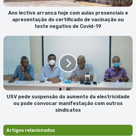
apresentação
do
Ano lectivo arranca hoje com aulas presenciais e
certificado
apresentação do certificado de vacinação ou
de
teste negativo de Covid-19
vacinação
ou
USV
teste
pede
negativo
suspensão
de
do
Covid-
aumento
19
da
electricidade
ou
pode
convocar
USV pede suspensão do aumento da electricidade
manifestação
ou pode convocar manifestação com outros
com
sindicatos
outros
sindicatos
Artigos relacionados