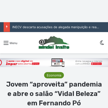
INECV descarta acusações de alegada manipulção e reafirma independência e rigor das estatísticas oficiais
Sw
Menu
Economia
Jovem “aproveita” pandemia
e abre o salão “Vidal Beleza”
em Fernando Pó