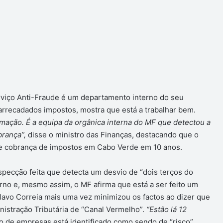
rviço Anti-Fraude é um departamento interno do seu
 arrecadados impostos, mostra que está a trabalhar bem.
rmação. É a equipa da orgânica interna do MF que detectou a
brança”,
disse o ministro das Finanças, destacando que o
e cobrança de impostos em Cabo Verde em 10 anos.
specção feita que detecta um desvio de “dois terços do
rno e, mesmo assim, o MF afirma que está a ser feito um
Olavo Correia mais uma vez minimizou os factos ao dizer que
nistração Tributária de “Canal Vermelho”.
“Estão lá 12
po de empresas está identificado como sendo de “risco”.