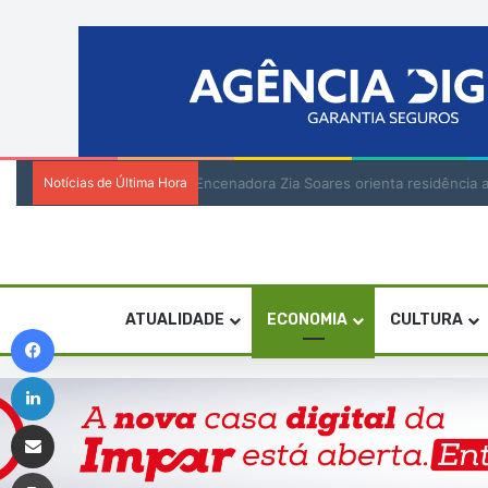
Notícias de Última Hora
Encenadora Zia Soares orienta residênci
ATUALIDADE
ECONOMIA
CULTURA
Facebook
Linkedin
Compartilhar via e-mail
Imprimir