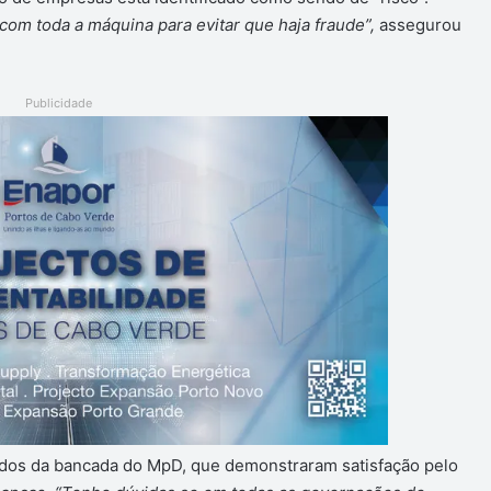
om toda a máquina para evitar que haja fraude”,
assegurou
Publicidade
ados da bancada do MpD, que demonstraram satisfação pelo