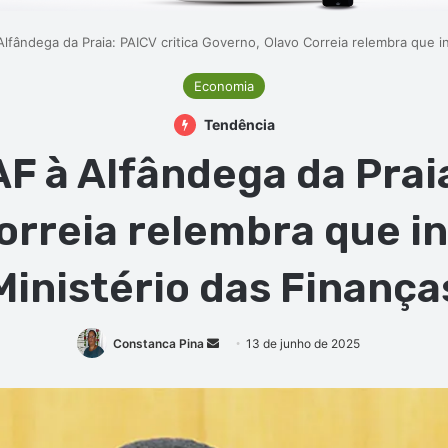
lfândega da Praia: PAICV critica Governo, Olavo Correia relembra que ini
Economia
Tendência
F à Alfândega da Praia
orreia relembra que ini
Ministério das Finança
Mande
Constanca Pina
13 de junho de 2025
um
e-
mail