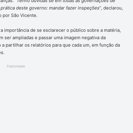
nanças.
“Tenho dúvidas se em todas as governações de
 prática deste governo: mandar fazer inspeções
”, declarou,
 por São Vicente.
a importância de se esclarecer o público sobre a matéria,
em ser ampliadas e passar uma imagem negativa da
 a partilhar os relatórios para que cada um, em função da
ões.
Publicidade