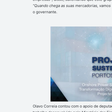
“Quando chega as suas mercadorias, vamos c
o governante.
Olavo Correia contou com o apoio de deput