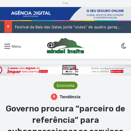
Pub.
Festival da Baía das Gatas junta “vozes” de quatro gerações da música cabo-verdiana na segunda noite
Sw
Menu
Economia
Tendência
Governo procura “parceiro de
referência” para