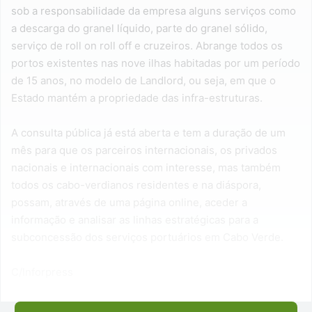
sob a responsabilidade da empresa alguns serviços como
a descarga do granel líquido, parte do granel sólido,
serviço de roll on roll off e cruzeiros. Abrange todos os
portos existentes nas nove ilhas habitadas por um período
de 15 anos, no modelo de Landlord, ou seja, em que o
Estado mantém a propriedade das infra-estruturas.
A consulta pública já está aberta e tem a duração de um
mês para que os parceiros internacionais, os privados
nacionais e internacionais com interesse, mas também
todos os cabo-verdianos residentes e na diáspora,
possam, através de uma página online, aceder a
informação e analisar as linhas estratégicas para a
subconcessão dos serviços portuários em Cabo Verde.
C/Inforpress