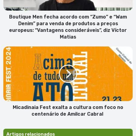
“Wam
Denim”
para
Boutique Men fecha acordo com “Zumo” e “Wam
venda
Denim” para venda de produtos a preços
de
europeus: “Vantagens consideráveis”, diz Víctor
produtos
Matias
a
preços
Micadinaia
europeus:
Fest
“Vantagens
exalta
consideráveis”,
a
diz
cultura
Víctor
com
Matias
foco
no
centenário
de
Micadinaia Fest exalta a cultura com foco no
Amilcar
centenário de Amilcar Cabral
Cabral
Artigos relacionados