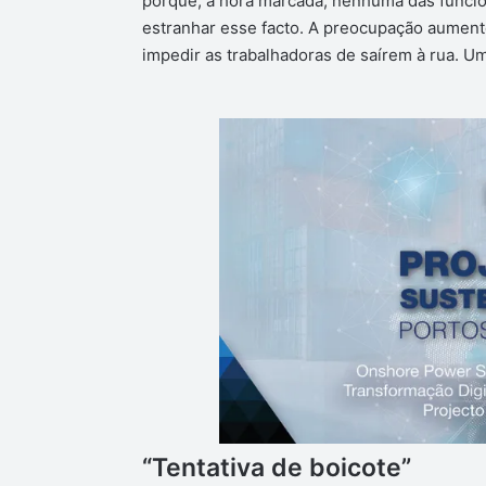
porque, à hora marcada, nenhuma das funcio
estranhar esse facto. A preocupação aumento
impedir as trabalhadoras de saírem à rua. U
“Tentativa de boicote”