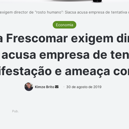
exigem director de “rosto humano”: Siacsa acusa empresa de tentativa
Economia
a Frescomar exigem dir
 acusa empresa de tent
ifestação e ameaça co
Mande
Kimze Brito
30 de agosto de 2019
um
e-
mail
Pub.
ger