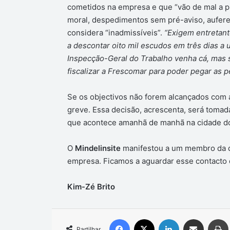
cometidos na empresa e que “vão de mal a pi
moral, despedimentos sem pré-aviso, auferem
considera “inadmissíveis”.
“Exigem entretant
a descontar oito mil escudos em três dias a
Inspecção-Geral do Trabalho venha cá, mas 
fiscalizar a Frescomar para poder pegar as p
Se os objectivos não forem alcançados com 
greve. Essa decisão, acrescenta, será tomad
que acontece amanhã de manhã na cidade do
O
Mindelinsite
manifestou a um membro da di
empresa. Ficamos a aguardar esse contacto 
Kim-Zé Brito
Facebook
X
Linkedin
Compartilhar via e-mail
Partilhar