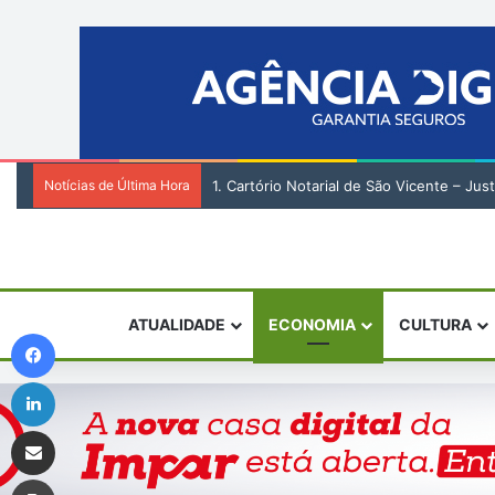
Notícias de Última Hora
1. Cartório Notarial de São Vicente – Jus
ATUALIDADE
ECONOMIA
CULTURA
Facebook
Linkedin
Compartilhar via e-mail
Imprimir