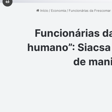
Início
/
Economia
/
Funcionárias da Frescomar 
Funcionárias d
humano”: Siacsa
de man
Facebook
X
Linkedin
Messen