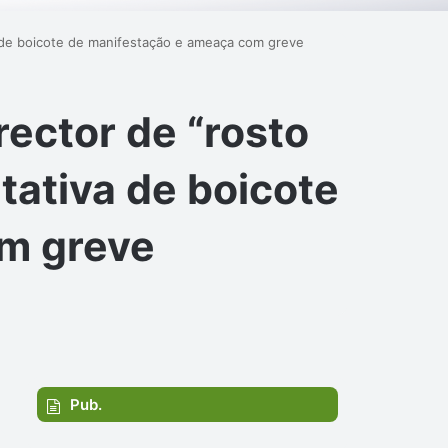
 de boicote de manifestação e ameaça com greve
ector de “rosto
ativa de boicote
m greve
Pub.