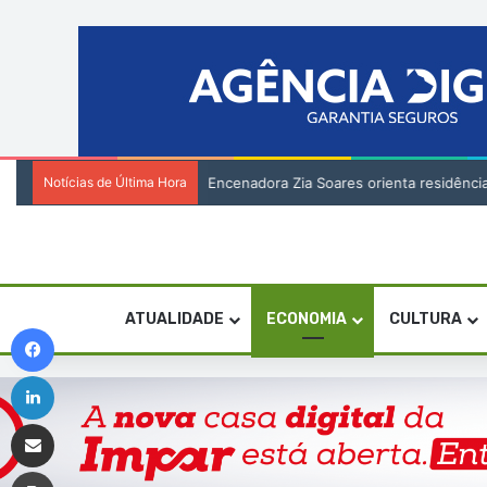
Notícias de Última Hora
Encenadora Zia Soares orienta residênci
ATUALIDADE
ECONOMIA
CULTURA
Facebook
Linkedin
Compartilhar via e-mail
Imprimir