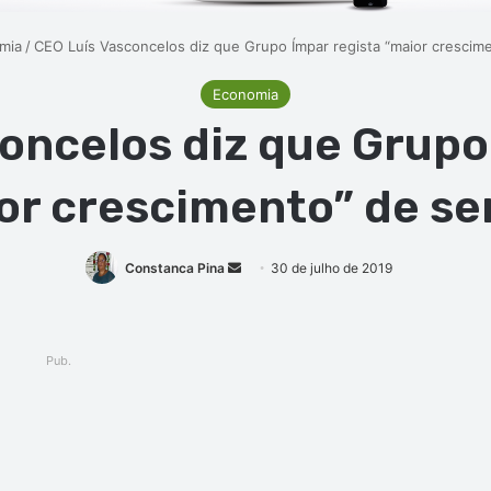
mia
/
CEO Luís Vasconcelos diz que Grupo Ímpar regista “maior crescim
Economia
oncelos diz que Grupo
or crescimento” de s
Mande
Constanca Pina
30 de julho de 2019
um
e-
mail
Pub.
ger