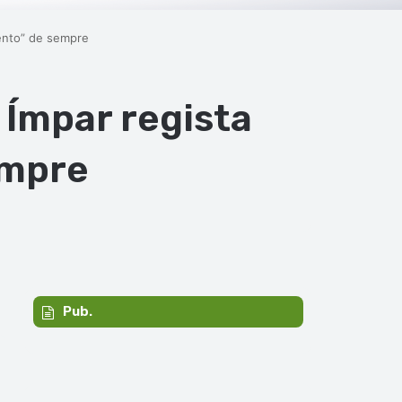
ento” de sempre
 Ímpar regista
empre
Pub.