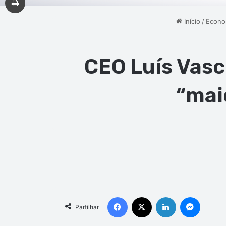
Início
/
Econo
CEO Luís Vasc
“mai
Facebook
X
Linkedin
Messen
Partilhar