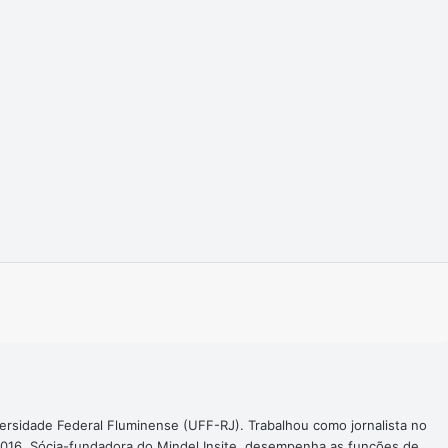
Imprimir
ersidade Federal Fluminense (UFF-RJ). Trabalhou como jornalista no
016. Sócia-fundadora do Mindel Insite, desempenha as funções de