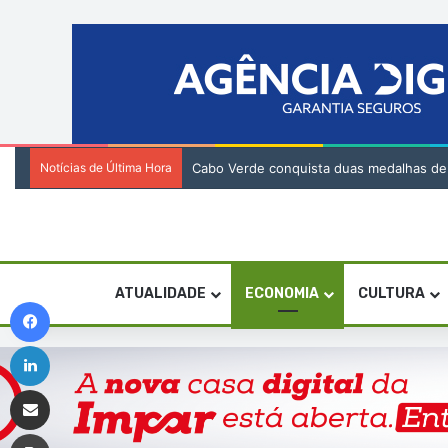
Notícias de Última Hora
Cabo Verde conquista duas medalhas de br
ATUALIDADE
ECONOMIA
CULTURA
Facebook
Linkedin
Compartilhar via e-mail
Imprimir