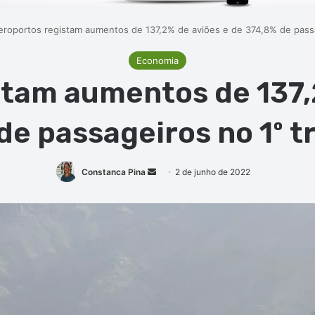
eroportos registam aumentos de 137,2% de aviões e de 374,8% de passa
Economia
tam aumentos de 137,
de passageiros no 1º t
Mande
Constanca Pina
2 de junho de 2022
um
e-
mail