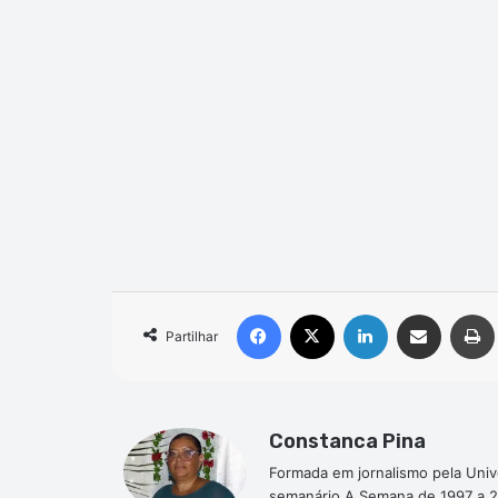
Facebook
X
Linkedin
Compartilhar via e-mail
Partilhar
Constanca Pina
Formada em jornalismo pela Univ
semanário A Semana de 1997 a 2