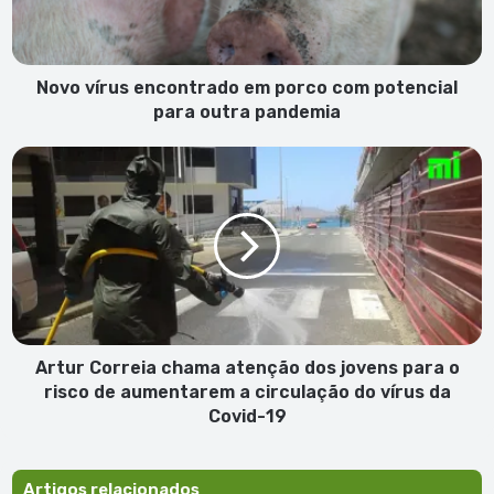
potencial
para
outra
pandemia
Novo vírus encontrado em porco com potencial
para outra pandemia
Artur
Correia
chama
atenção
dos
jovens
para
o
risco
de
Artur Correia chama atenção dos jovens para o
aumentarem
risco de aumentarem a circulação do vírus da
a
Covid-19
circulação
do
vírus
Artigos relacionados