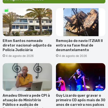
da
Covid-
19
Elton Santos nomeado
Remoção do navio ITZIAR II
diretor nacional-adjunto da
entra na fase final de
Polícia Judiciária
desmantelamento
4 de agosto de 2026
4 de agosto de 2026
Amadeu Oliveira pede CPI à
Guy Lizardo quer gravar o
atuação do Ministério
primeiro CD após mais de 30
Público e audição de
anos de carreira nos palcos