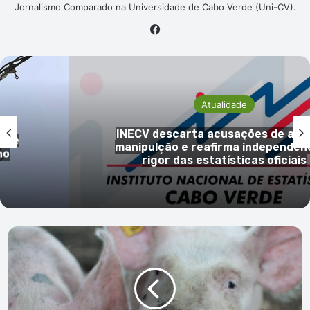
Jornalismo Comparado na Universidade de Cabo Verde (Uni-CV).
Facebook
Economia
gada
Trabalhadores da Easywork rejei
ia e
acusações da empresa e reafir
denúncias de incumprimentos labo
Novo
vírus
encontrado
em
porco
com