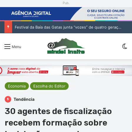
Pub.
Festival da Baía das Gatas junta “vozes” de quatro gerações da música cabo-verdiana na segunda noite
Sw
Menu
Economia
Escolha do Editor
Tendência
30 agentes de fiscalização
recebem formação sobre