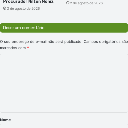
Procurador Nilton Moniz
2 de agosto de 2026
3 de agosto de 2026
Deixe um comentário
O seu endereço de e-mail não será publicado.
Campos obrigatórios são
marcados com
*
C
o
m
e
n
t
á
r
Nome
i