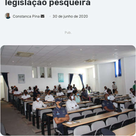
legislação pesqueira
Mande
Constanca Pina
30 de junho de 2020
um
e-
Pub.
mail