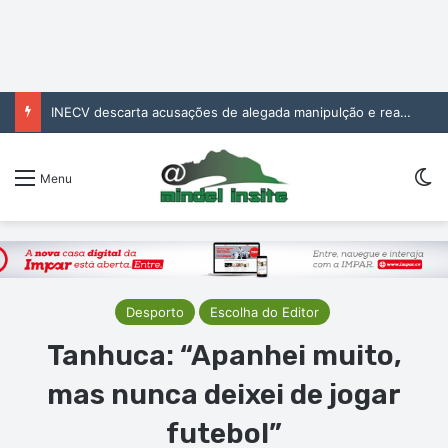
INECV descarta acusações de alegada manipulção e reafirma independência e rigor das estatísticas oficiais
Sw
Menu
Desporto
Escolha do Editor
Tanhuca: “Apanhei muito,
mas nunca deixei de jogar
futebol”