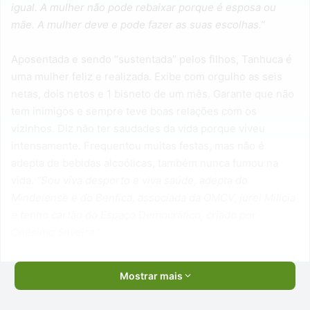
igual. A mulher não pode rebaixar porque é esposa ou
mãe. A mulher deve e pode fazer as suas escolhas.”
Aposentada e sendo “sustentada” pelos filhos, Tanhuca é
uma mulher feliz e realizada. Exibe com orgulho as seis
netas, dois netos e 1 bisneto de um mês. Garante que não
tem inimigos e sempre teve boas relações com os
vizinhos. Diz não ter saudades da vida porque viveu
intensamente. Frequentou muitas festas, mas não é
adepta de bebidas alcoólicas, também nunca fumou na
vida.
“Sou viva desporto e viva saúde, adepta do
Mindelense e do Benfica, associada da OMCV, jurei Milícia
e tenho cartão do Espaço Democrático, criado por
Onésimo Silveira.”
Mostrar mais