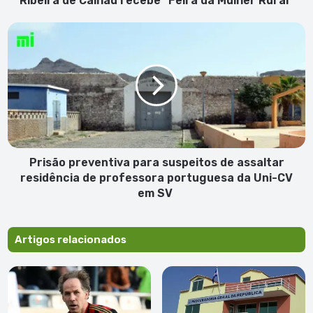
Ribeira de Calhau recebe “Feira da Mulher Rural”
Prisão
preventiva
para
suspeitos
de
assaltar
residência
de
professora
portuguesa
Prisão preventiva para suspeitos de assaltar
da
residência de professora portuguesa da Uni-CV
Uni-
em SV
CV
em
SV
Artigos relacionados