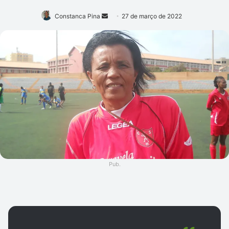
Mande
Constanca Pina
27 de março de 2022
um
e-
mail
Pub.