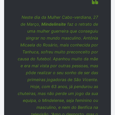
Neste dia da Mulher Cabo-verdiana, 27
de Março,
Mindelinsite
faz o retrato de
uma mulher guerreira que conseguiu
singrar no mundo masculino. Antónia
Micaela do Rosário, mais conhecida por
Tanhuca, sofreu muito preconceito por
causa do futebol. Apanhou muito da mãe
e era mal vista por outras pessoas, mas
pôde realizar o seu sonho de ser das
primeiras jogadoras de São Vicente.
Hoje, com 63 anos, já pendurou as
chuteiras, mas não perde um jogo da sua
equipa, o Mindelense, seja feminino ou
masculino, e nem do Benfica na
televisão. “Amo o desporto, mas o