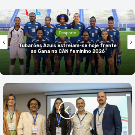
Desporto
Tubarões Azuis estreiam-se hoje frente
ao Gana no CAN feminino 2026
INSP
apresenta
resultados
do
projeto
"Guardiões
da
Saúde