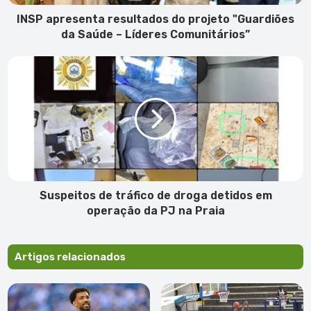
–
Líderes
INSP apresenta resultados do projeto "Guardiões
Comunitários”
da Saúde – Líderes Comunitários”
Suspeitos
de
tráfico
de
droga
detidos
em
operação
da
PJ
Suspeitos de tráfico de droga detidos em
na
operação da PJ na Praia
Praia
Artigos relacionados