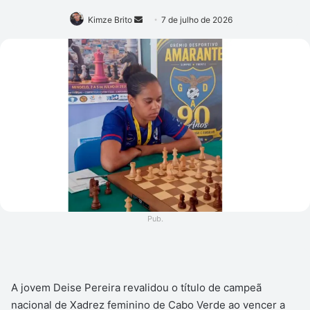
Mande
Kimze Brito
7 de julho de 2026
um
e-
mail
Pub.
A jovem Deise Pereira revalidou o título de campeã
nacional de Xadrez feminino de Cabo Verde ao vencer a