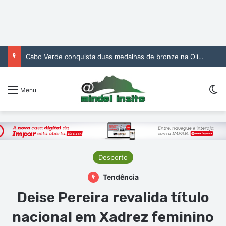
Cabo Verde conquista duas medalhas de bronze na Olimpíada Internacional de Inteligência Artificial
Sw
Menu
Desporto
Tendência
Deise Pereira revalida título
nacional em Xadrez feminino