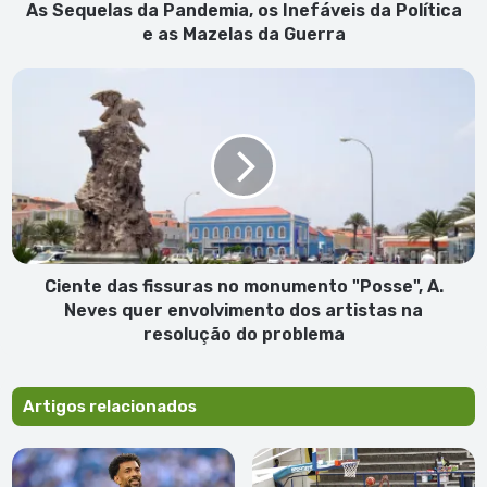
as
As Sequelas da Pandemia, os Inefáveis da Política
Mazelas
e as Mazelas da Guerra
da
Guerra
Ciente
das
fissuras
no
monumento
"Posse",
A.
Neves
quer
envolvimento
Ciente das fissuras no monumento "Posse", A.
dos
Neves quer envolvimento dos artistas na
artistas
resolução do problema
na
resolução
do
Artigos relacionados
problema