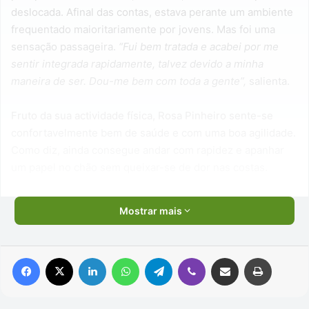
deslocada. Afinal das contas, estava perante um ambiente
frequentado maioritariamente por jovens. Mas foi uma
sensação passageira.
“Fui bem tratada e acabei por me
sentir integrada rapidamente, talvez devido a minha
maneira de ser. Dou-me bem com toda a gente”,
salienta.
Fruto da sua actividade física, Rosa Pinheiro sente-se
confortavelmente bem de saúde e com uma boa agilidade.
Como diz, ainda consegue andar com rapidez e apanhar
um papel no chão sem queixar-se de dor nas costas.
Mostrar mais
Facebook
X
Linkedin
WhatsApp
Telegram
Viber
Compartilhar via e-mail
Imprimir