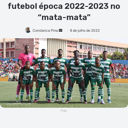
futebol época 2022-2023 no
“mata-mata”
Mande
Constanca Pina
8 de julho de 2023
um
e-
mail
Pub.