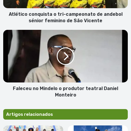
sénior
feminino
de
Atlético conquista o tri-campeonato de andebol
São
sénior feminino de São Vicente
Vicente
Faleceu
no
Mindelo
o
produtor
teatral
Daniel
Monteiro
Faleceu no Mindelo o produtor teatral Daniel
Monteiro
Artigos relacionados