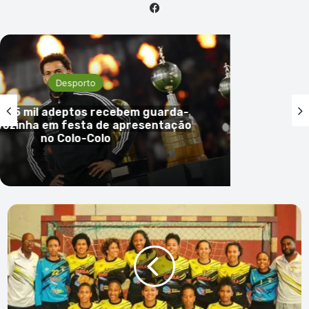
Facebook
Desporto
 mil adeptos recebem guarda-
nha em festa de apresentação
no Colo-Colo
Atlético
conquista
o
tri-
campeonato
de
andebol