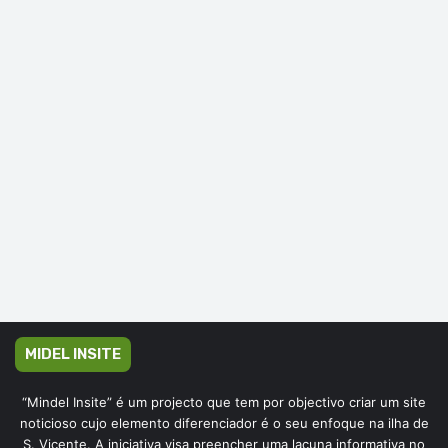
MIDEL INSITE
“Mindel Insite” é um projecto que tem por objectivo criar um site
noticioso cujo elemento diferenciador é o seu enfoque na ilha de
S. Vicente. A iniciativa visa preencher uma lacuna informativa no