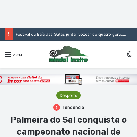
Festival da Baía das Gatas junta “vozes” de quatro gerações da música cabo-verdiana na segunda noite
Sw
Menu
Desporto
Tendência
Palmeira do Sal conquista o
campeonato nacional de