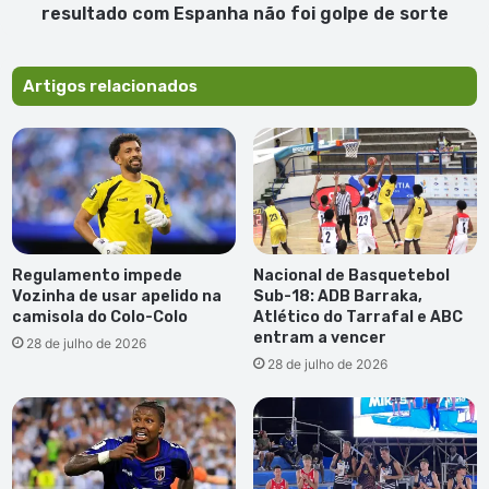
Espanha
resultado com Espanha não foi golpe de sorte
não
foi
golpe
Artigos relacionados
de
sorte
Regulamento impede
Nacional de Basquetebol
Vozinha de usar apelido na
Sub-18: ADB Barraka,
camisola do Colo-Colo
Atlético do Tarrafal e ABC
entram a vencer
28 de julho de 2026
28 de julho de 2026