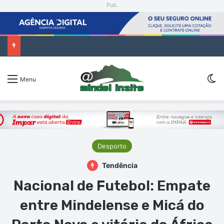
Pub.
Encenadora Zia Soares orienta residência artística em São Vicente
Sw
Menu
Desporto
Tendência
Nacional de Futebol: Empate
entre Mindelense e Micá do